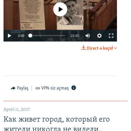
No media source currently available
0:00
23:20
Direct-ə keçid
Paylaş
VPN-siz açmaq
Aprel 11, 2017
Как живет город, который его
жители никогда не видели.