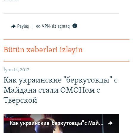
Paylaş
VPN-siz açmaq
Bütün xəbərləri izləyin
İyun 14, 2017
Как украинские "беркутовцы" с
Майдана стали ОМОНом с
Тверской
Как украинские "беркутовцы" с Майдана стали ОМОНом с Тверской