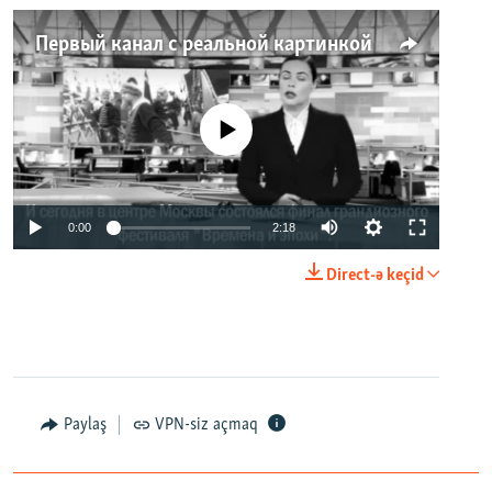
Первый канал с реальной картинкой
No media source currently available
0:00
2:18
Direct-ə keçid
Paylaş
VPN-siz açmaq