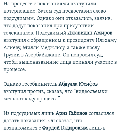
На процессе с показаниями выступили
İNFOQRAFIKA
AZƏRBAYCAN ƏDƏBIYYATI KITABXANASI
MISSIYAMIZ
BIZI IZLƏ
потерпевшие. Затем суд предоставил слово
KARIKATURA
İSLAM VƏ DEMOKRATIYA
PEŞƏ ETIKASI VƏ JURNALISTIKA STANDARTLARIMIZ
подсудимым. Однако они отказались, заявив,
что дадут показания при присутствии
İZ - MƏDƏNIYYƏT PROQRAMI
MATERIALLARIMIZDAN ISTIFADƏ
телеканалов. Подсудимый
Джавидан Амиров
AZADLIQRADIOSU MOBIL TELEFONUNUZDA
RFE/RL-in bütün saytları
выступил с обращением к президенту Ильхаму
Алиеву, Милли Меджлису, а также послу
BIZIMLƏ ƏLAQƏ
Грузии в Азербайджане. Он попросил суд,
XƏBƏR BÜLLETENLƏRIMIZ
чтобы вышеназванные лица приняли участие в
процессе.
Однако гособвинитель
Абдулла Юсифов
выступил против, сказав, что “видеосъемки
мешают ходу процесса”.
Из подсудимых лишь
Ариз Габилов
согласился
давать показания. Он сказал, что
познакомился с
Фардой Гадировым
лишь в