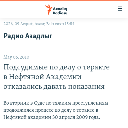
Keçid
linkləri
Əsas
2026, 09 Avqust, bazar, Bakı vaxtı 15:54
məzmuna
GÜNDƏM
Радио Азадлыг
qayıt
#İZAHLA
Əsas
KORRUPSIOMETR
naviqasiyaya
May 05, 2010
qayıt
#ƏSLINDƏ
Axtarışa
Подсудимые по делу о теракте
FƏRQƏ BAX
keç
в Нефтяной Академии
QANUNI DOĞRU
отказались давать показания
ARAŞDIRMA
MULTIMEDIA
Во вторник в Суде по тяжким преступлениям
продолжился процесс по делу о теракте в
RADIO ARXIV
VIDEO
Нефтяной академии 30 апреля 2009 года.
HAQQIMIZDA
FOTOQALEREYA
OXU ZALI