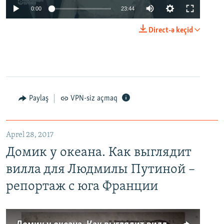
0:00
23:44
Direct-ə keçid
Paylaş
VPN-siz açmaq
Aprel 28, 2017
Домик у океана. Как выглядит
вилла для Людмилы Путиной –
репортаж с юга Франции