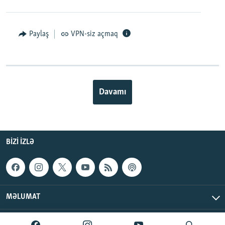
Paylaş
VPN-siz açmaq
Davamı
BIZI IZLƏ
MƏLUMAT
AzadlıqRadiosu © 2026 Inc. | Bütün hüquqlar qorunur