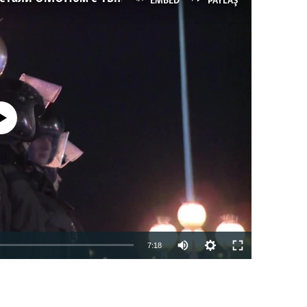
EMBED
PAYLAŞ
currently available
7:18
EMBED
PAYLAŞ