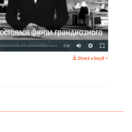
2:18
Direct-ə keçid
EMBED
PAYLAŞ