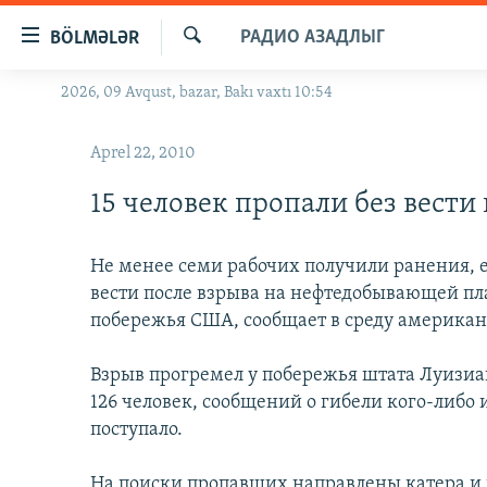
Keçid
РАДИО АЗАДЛЫГ
BÖLMƏLƏR
linkləri
Axtar
Əsas
2026, 09 Avqust, bazar, Bakı vaxtı 10:54
GÜNDƏM
məzmuna
#İZAHLA
qayıt
Aprel 22, 2010
Əsas
KORRUPSIOMETR
naviqasiyaya
15 человек пропали без вести
#ƏSLINDƏ
qayıt
Axtarışa
FƏRQƏ BAX
Не менее семи рабочих получили ранения, 
keç
QANUNI DOĞRU
вести после взрыва на нефтедобывающей пл
побережья США, сообщает в среду америка
ARAŞDIRMA
MULTIMEDIA
Взрыв прогремел у побережья штата Луизиа
126 человек, сообщений о гибели кого-либо
RADIO ARXIV
VIDEO
поступало.
HAQQIMIZDA
FOTOQALEREYA
OXU ZALI
На поиски пропавших направлены катера и