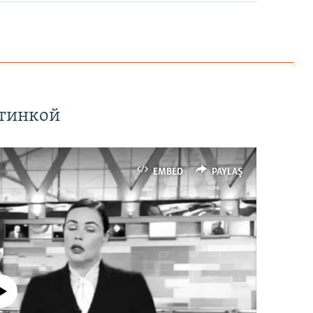
ртинкой
EMBED
PAYLAŞ
currently available