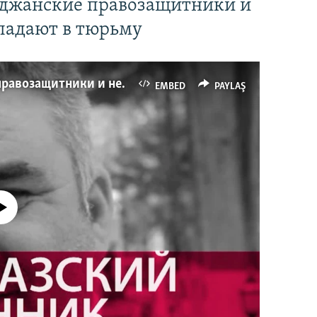
йджанские правозащитники и
падают в тюрьму
Имидж – все. Почему азербайджанские правозащитники и независимые журналисты попадают в тюрьму
EMBED
PAYLAŞ
currently available