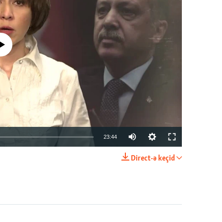
currently available
23:44
Direct-ə keçid
EMBED
PAYLAŞ