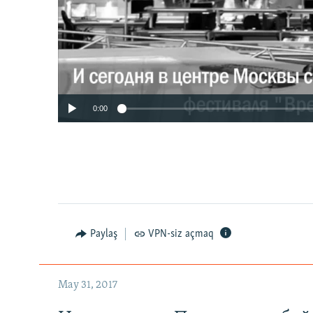
0:00
Paylaş
VPN-siz açmaq
May 31, 2017