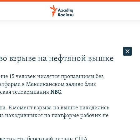
 во взрыве на нефтяной вышке
еще 15 человек числятся пропавшими без
атформе в Мексиканском заливе близ
нская телекомпания
NBC
.
на. В момент взрыва на вышке находились
 из находившихся на платформе рабочих не
 вертолеты береговой охраны США.