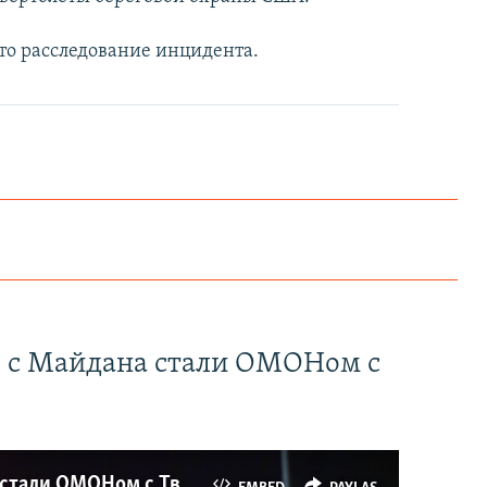
то расследование инцидента.
" с Майдана стали ОМОНом с
Как украинские "беркутовцы" с Майдана стали ОМОНом с Тверской