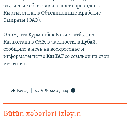
заявление об отставке с поста президента
İNFOQRAFIKA
AZƏRBAYCAN ƏDƏBIYYATI KITABXANASI
MISSIYAMIZ
BIZI IZLƏ
Кыргызстана, в Объединенные Арабские
KARIKATURA
İSLAM VƏ DEMOKRATIYA
PEŞƏ ETIKASI VƏ JURNALISTIKA STANDARTLARIMIZ
Эмираты (ОАЭ).
İZ - MƏDƏNIYYƏT PROQRAMI
MATERIALLARIMIZDAN ISTIFADƏ
О том, что Курманбек Бакиев отбыл из
AZADLIQRADIOSU MOBIL TELEFONUNUZDA
RFE/RL-in bütün saytları
Казахстана в ОАЭ, в частности, в
Дубай
,
BIZIMLƏ ƏLAQƏ
сообщило в ночь на воскресенье и
информагентство
КазТАГ
со ссылкой на свой
XƏBƏR BÜLLETENLƏRIMIZ
источник.
Paylaş
VPN-siz açmaq
Bütün xəbərləri izləyin