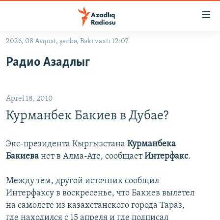
Keçid
linkləri
Əsas
2026, 08 Avqust, şənbə, Bakı vaxtı 12:07
məzmuna
GÜNDƏM
Радио Азадлыг
qayıt
#İZAHLA
Əsas
KORRUPSIOMETR
naviqasiyaya
Aprel 18, 2010
qayıt
#ƏSLINDƏ
Axtarışa
Курманбек Бакиев в Дубае?
FƏRQƏ BAX
keç
QANUNI DOĞRU
Экс-президента Кыргызстана
Курманбека
Бакиева
нет в Алма-Ате, сообщает
Интерфакс
.
ARAŞDIRMA
MULTIMEDIA
Между тем, другой источник сообщил
Интерфаксу в воскресенье, что Бакиев вылетел
RADIO ARXIV
VIDEO
на самолете из казахстанского города Тараз,
HAQQIMIZDA
FOTOQALEREYA
OXU ZALI
где находился с 15 апреля и где подписал