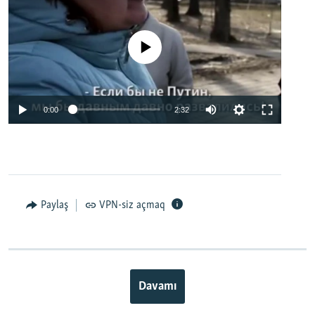
No media source currently available
0:00
2:32
Paylaş
VPN-siz açmaq
Davamı