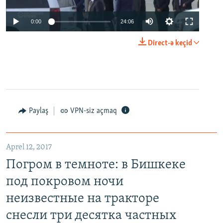
0:00
24:06
Direct-ə keçid
Paylaş
VPN-siz açmaq
Aprel 12, 2017
Погром в темноте: в Бишкеке
под покровом ночи
неизвестные на тракторе
снесли три десятка частных