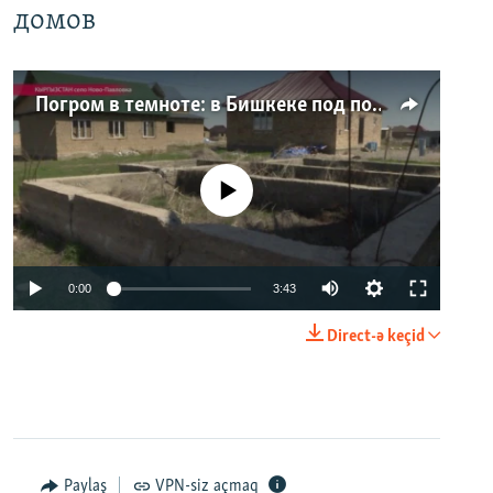
домов
Погром в темноте: в Бишкеке под покровом ночи неизвестные на тракторе снесли три десятка частных домов
No media source currently available
0:00
3:43
Direct-ə keçid
Paylaş
VPN-siz açmaq