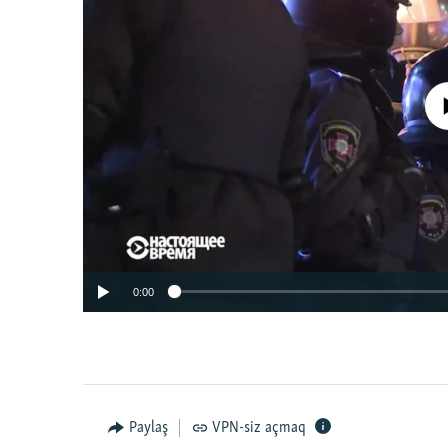
No media source 
0:00
Paylaş
VPN-siz açmaq