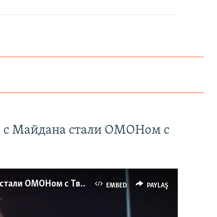
" с Майдана стали ОМОНом с
Как украинские "беркутовцы" с Майдана стали ОМОНом с Тверской
EMBED
PAYLAŞ