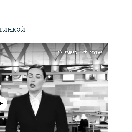
ртинкой
EMBED
PAYLAŞ
currently available