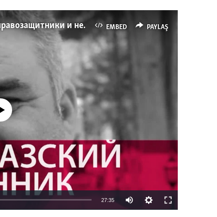
Имидж – все. Почему азербайджанские правозащитники и независимые журналисты попадают в тюрьму
EMBED
PAYLAŞ
currently available
27:35