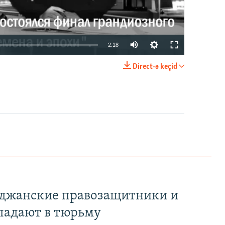
2:18
Direct-ə keçid
EMBED
PAYLAŞ
йджанские правозащитники и
падают в тюрьму