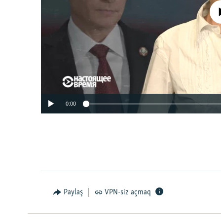
No media source 
0:00
Paylaş
VPN-siz açmaq