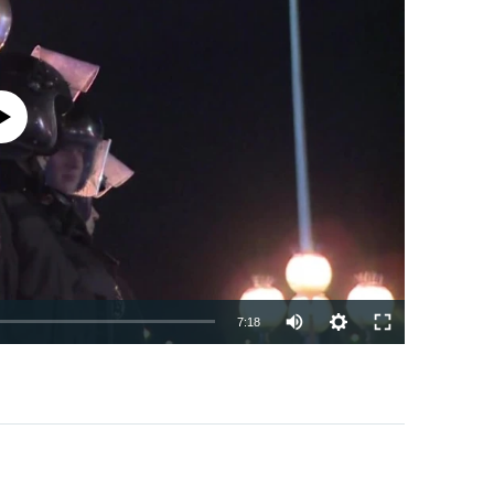
currently available
7:18
EMBED
PAYLAŞ