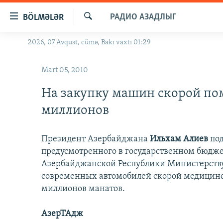
Keçid
РАДИО АЗАДЛЫГ
BÖLMƏLƏR
linkləri
Axtar
Əsas
2026, 07 Avqust, cümə, Bakı vaxtı 01:29
GÜNDƏM
məzmuna
#İZAHLA
qayıt
Mart 05, 2010
Əsas
KORRUPSIOMETR
naviqasiyaya
На закупку машин скорой по
#ƏSLINDƏ
qayıt
миллионов
Axtarışa
FƏRQƏ BAX
keç
QANUNI DOĞRU
Президент Азербайджана
Ильхам Алиев
под
предусмотренного в государственном бюдже
ARAŞDIRMA
Азербайджанской Республики Министерству
MULTIMEDIA
современных автомобилей скорой медицинс
RADIO ARXIV
миллионов манатов.
VIDEO
HAQQIMIZDA
FOTOQALEREYA
OXU ZALI
АзерТАдж