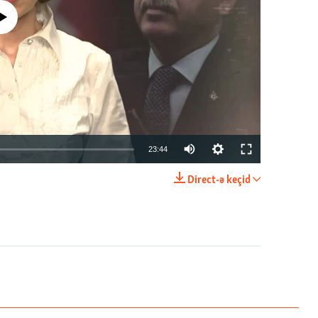
currently available
23:44
Direct-ə keçid
EMBED
PAYLAŞ