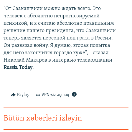
İNFOQRAFIKA
AZƏRBAYCAN ƏDƏBIYYATI KITABXANASI
MISSIYAMIZ
"От Саакашвили можно ждать всего. Это
BIZI IZLƏ
человек с абсолютно непрогнозируемой
KARIKATURA
İSLAM VƏ DEMOKRATIYA
PEŞƏ ETIKASI VƏ JURNALISTIKA STANDARTLARIMIZ
психикой, и я считаю абсолютно правильным
İZ - MƏDƏNIYYƏT PROQRAMI
MATERIALLARIMIZDAN ISTIFADƏ
решение нашего президента, что Саакашвили
AZADLIQRADIOSU MOBIL TELEFONUNUZDA
теперь является персоной нон грата в России.
RFE/RL-in bütün saytları
Он развязал войну. Я думаю, вторая попытка
BIZIMLƏ ƏLAQƏ
для него закончится гораздо хуже", - сказал
XƏBƏR BÜLLETENLƏRIMIZ
Николай Макаров в интервью телекомпании
Russia Today
.
Paylaş
VPN-siz açmaq
Bütün xəbərləri izləyin