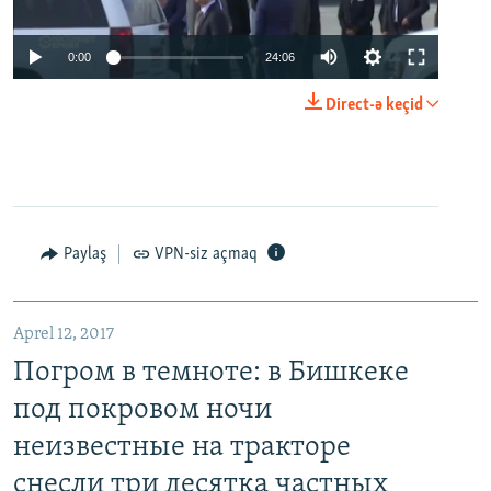
0:00
24:06
Direct-ə keçid
Paylaş
VPN-siz açmaq
Aprel 12, 2017
Погром в темноте: в Бишкеке
под покровом ночи
неизвестные на тракторе
снесли три десятка частных