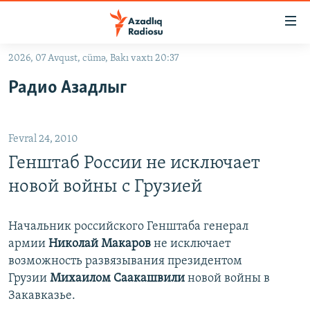
Keçid
linkləri
Əsas
2026, 07 Avqust, cümə, Bakı vaxtı 20:37
məzmuna
GÜNDƏM
Радио Азадлыг
qayıt
#İZAHLA
Əsas
KORRUPSIOMETR
naviqasiyaya
Fevral 24, 2010
qayıt
#ƏSLINDƏ
Axtarışa
Генштаб России не исключает
FƏRQƏ BAX
keç
новой войны с Грузией
QANUNI DOĞRU
ARAŞDIRMA
Начальник российского Генштаба генерал
армии
Николай Макаров
не исключает
MULTIMEDIA
возможность развязывания президентом
RADIO ARXIV
VIDEO
Грузии
Михаилом Саакашвили
новой войны в
Закавказье.
HAQQIMIZDA
FOTOQALEREYA
OXU ZALI