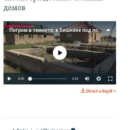
домов
Погром в темноте: в Бишкеке под покровом ночи неизвестные на тракторе снесли три десятка частных домов
No media source currently available
0:00
3:43
Direct-ə keçid