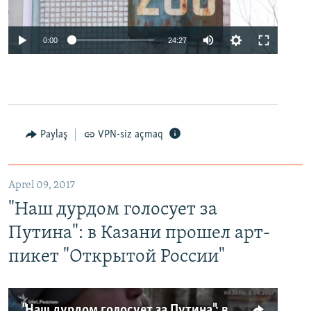
0:00
24:27
Paylaş
VPN-siz açmaq
Aprel 09, 2017
"Наш дурдом голосует за
Путина": в Казани прошел арт-
пикет "Открытой России"
"Наш дурдом голосует за Путина": в Казани прошел арт-пикет "Открытой России"