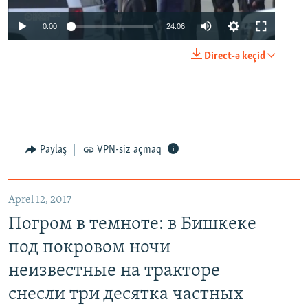
0:00
24:06
Direct-ə keçid
Paylaş
VPN-siz açmaq
Aprel 12, 2017
Погром в темноте: в Бишкеке
под покровом ночи
неизвестные на тракторе
снесли три десятка частных