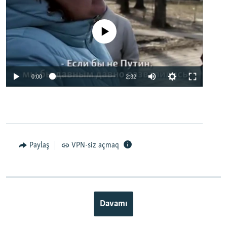
No media source currently available
0:00
2:32
Paylaş
VPN-siz açmaq
Davamı