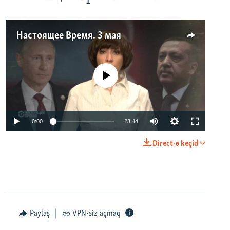
Настоящее Время. 3 мая
No media source currently available
0:00
23:44
Direct-ə keçid
Paylaş
VPN-siz açmaq