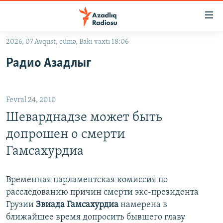
Keçid
linkləri
Əsas
2026, 07 Avqust, cümə, Bakı vaxtı 18:06
məzmuna
GÜNDƏM
Радио Азадлыг
qayıt
#İZAHLA
Əsas
KORRUPSIOMETR
naviqasiyaya
Fevral 24, 2010
qayıt
#ƏSLINDƏ
Axtarışa
Шеварднадзе может быть
FƏRQƏ BAX
keç
допрошен о смерти
QANUNI DOĞRU
Гамсахурдиа
ARAŞDIRMA
MULTIMEDIA
Временная парламентская комиссия по
расследованию причин смерти экс-президента
RADIO ARXIV
VIDEO
Грузии
Звиада Гамсахурдиа
намерена в
HAQQIMIZDA
FOTOQALEREYA
OXU ZALI
ближайшее время допросить бывшего главу