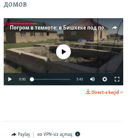
домов
Погром в темноте: в Бишкеке под покровом ночи неизвестные на тракторе снесли три десятка частных домов
No media source currently available
0:00
3:43
Direct-ə keçid
Paylaş
VPN-siz açmaq