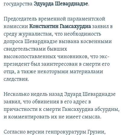
государства
Эдуарда Шеварднадзе
.
İNFOQRAFIKA
AZƏRBAYCAN ƏDƏBIYYATI KITABXANASI
MISSIYAMIZ
BIZI IZLƏ
KARIKATURA
İSLAM VƏ DEMOKRATIYA
PEŞƏ ETIKASI VƏ JURNALISTIKA STANDARTLARIMIZ
Председатель временной парламентской
комиссии
Константин Гамсахурдиа
заявил в
İZ - MƏDƏNIYYƏT PROQRAMI
MATERIALLARIMIZDAN ISTIFADƏ
среду журналистам, что необходимость
AZADLIQRADIOSU MOBIL TELEFONUNUZDA
RFE/RL-in bütün saytları
допроса Шеварднадзе вызвана косвенными
свидетельствами бывших
BIZIMLƏ ƏLAQƏ
высокопоставленных чиновников, что экс-
XƏBƏR BÜLLETENLƏRIMIZ
президент был заинтересован в смерти его
отца, а также некоторыми материалами
следствия.
Несколько недель назад Эдуард Шеварднадзе
заявил, что обвинения в его адрес в
причастности к смерти Гамсахурдиа абсурдны,
и комментировать их не имеет смысла.
Согласно версии генпрокуратуры Грузии,