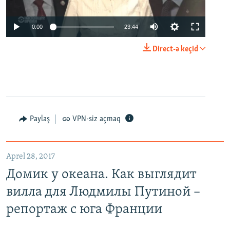
0:00
23:44
Direct-ə keçid
Paylaş
VPN-siz açmaq
Aprel 28, 2017
Домик у океана. Как выглядит
вилла для Людмилы Путиной –
репортаж с юга Франции