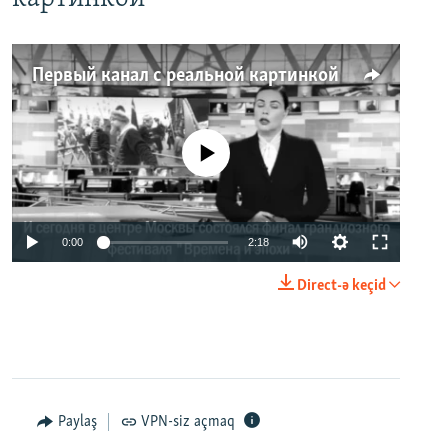
Первый канал с реальной картинкой
No media source currently available
0:00
2:18
Direct-ə keçid
Paylaş
VPN-siz açmaq