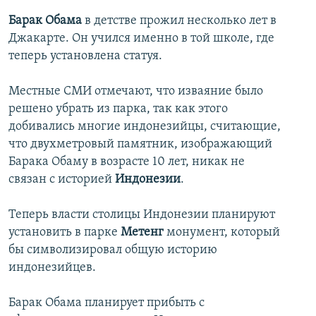
İNFOQRAFIKA
AZƏRBAYCAN ƏDƏBIYYATI KITABXANASI
MISSIYAMIZ
Барак Обама
в детстве прожил несколько лет в
BIZI IZLƏ
Джакарте. Он учился именно в той школе, где
KARIKATURA
İSLAM VƏ DEMOKRATIYA
PEŞƏ ETIKASI VƏ JURNALISTIKA STANDARTLARIMIZ
теперь установлена статуя.
İZ - MƏDƏNIYYƏT PROQRAMI
MATERIALLARIMIZDAN ISTIFADƏ
AZADLIQRADIOSU MOBIL TELEFONUNUZDA
Местные СМИ отмечают, что изваяние было
RFE/RL-in bütün saytları
решено убрать из парка, так как этого
BIZIMLƏ ƏLAQƏ
добивались многие индонезийцы, считающие,
XƏBƏR BÜLLETENLƏRIMIZ
что двухметровый памятник, изображающий
Барака Обаму в возрасте 10 лет, никак не
связан с историей
Индонезии
.
Теперь власти столицы Индонезии планируют
установить в парке
Метенг
монумент, который
бы символизировал общую историю
индонезийцев.
Барак Обама планирует прибыть с