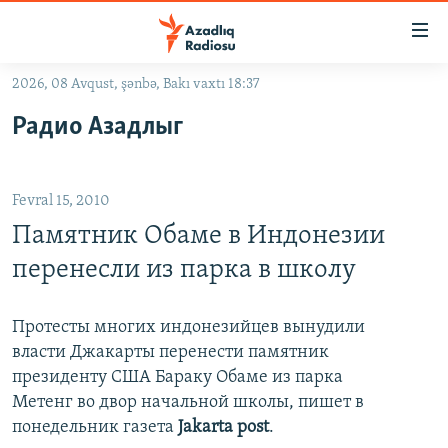
Keçid
linkləri
Əsas
2026, 08 Avqust, şənbə, Bakı vaxtı 18:37
məzmuna
GÜNDƏM
Радио Азадлыг
qayıt
#İZAHLA
Əsas
KORRUPSIOMETR
naviqasiyaya
Fevral 15, 2010
qayıt
#ƏSLINDƏ
Axtarışa
Памятник Обаме в Индонезии
FƏRQƏ BAX
keç
перенесли из парка в школу
QANUNI DOĞRU
ARAŞDIRMA
Протесты многих индонезийцев вынудили
власти Джакарты перенести памятник
MULTIMEDIA
президенту США Бараку Обаме из парка
RADIO ARXIV
VIDEO
Метенг во двор начальной школы, пишет в
понедельник газета
Jakarta post
.
HAQQIMIZDA
FOTOQALEREYA
OXU ZALI