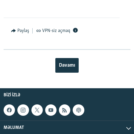
Paylaş
VPN-siz açmaq
Davamı
BIZI IZLƏ
MƏLUMAT