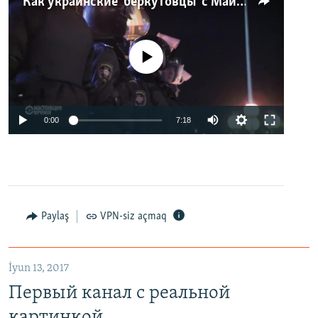
Как украинские "беркутовцы" с Майдана стали ОМОНом с Тверской
No media source currently available
0:00
7:18
Paylaş
VPN-siz açmaq
İyun 13, 2017
Первый канал с реальной
картинкой