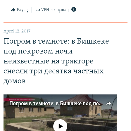
Paylaş
VPN-siz açmaq
Aprel 12, 2017
Погром в темноте: в Бишкеке
под покровом ночи
неизвестные на тракторе
снесли три десятка частных
домов
Погром в темноте: в Бишкеке под покровом ночи неизвестные на тракторе снесли три десятка частных домов
No media source currently available