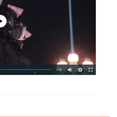
currently available
7:18
EMBED
PAYLAŞ