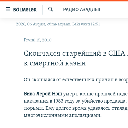
Keçid
РАДИО АЗАДЛЫГ
BÖLMƏLƏR
linkləri
Axtar
Əsas
2026, 06 Avqust, cümə axşamı, Bakı vaxtı 12:51
GÜNDƏM
məzmuna
#İZAHLA
qayıt
Fevral 15, 2010
Əsas
KORRUPSIOMETR
naviqasiyaya
Скончался старейший в США
#ƏSLINDƏ
qayıt
к смертной казни
Axtarışa
FƏRQƏ BAX
keç
QANUNI DOĞRU
Он скончался от естественных причин в возр
ARAŞDIRMA
Вива Лерой Нэш
умер в конце прошлой неде
MULTIMEDIA
наказания в 1983 году за убийство продавца
RADIO ARXIV
тюрьмы. Ему долгое время удавалось откла
VIDEO
многочисленными апелляциями.
HAQQIMIZDA
FOTOQALEREYA
OXU ZALI