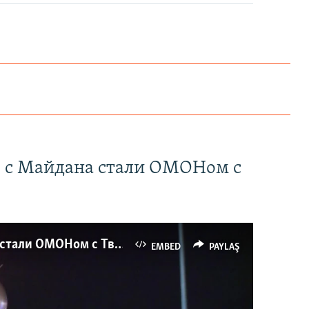
" с Майдана стали ОМОНом с
Как украинские "беркутовцы" с Майдана стали ОМОНом с Тверской
EMBED
PAYLAŞ