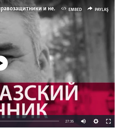
Имидж – все. Почему азербайджанские правозащитники и независимые журналисты попадают в тюрьму
EMBED
PAYLAŞ
currently available
27:35
EMBED
PAYLAŞ