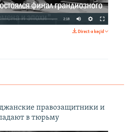
2:18
Direct-ə keçid
EMBED
PAYLAŞ
йджанские правозащитники и
падают в тюрьму