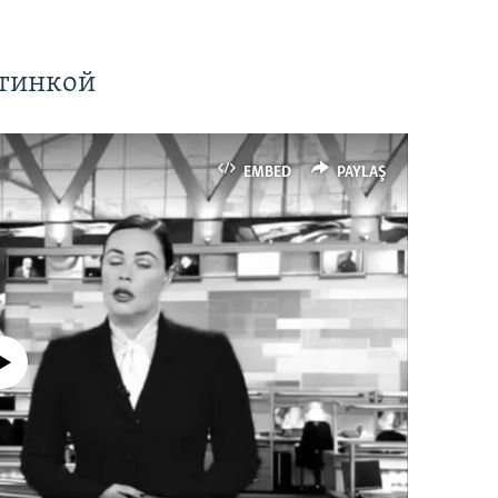
ртинкой
EMBED
PAYLAŞ
currently available