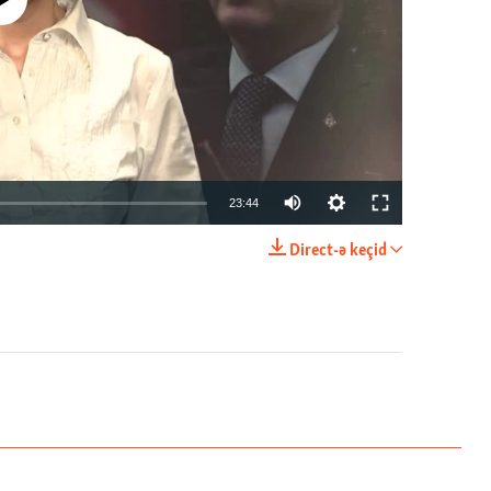
currently available
23:44
Direct-ə keçid
EMBED
PAYLAŞ