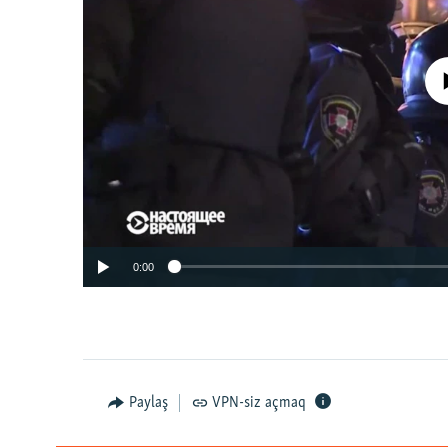
No media source 
0:00
Paylaş
VPN-siz açmaq