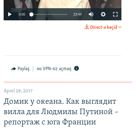
0:00
23:44
Direct-ə keçid
Paylaş
VPN-siz açmaq
Aprel 28, 2017
Домик у океана. Как выглядит
вилла для Людмилы Путиной –
репортаж с юга Франции