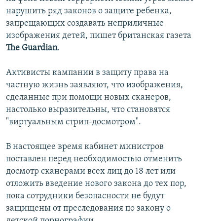
İNFOQRAFIKA
AZƏRBAYCAN ƏDƏBIYYATI KITABXANASI
MISSIYAMIZ
нарушить ряд законов о защите ребенка,
BIZI IZLƏ
запрещающих создавать неприличные
KARIKATURA
İSLAM VƏ DEMOKRATIYA
PEŞƏ ETIKASI VƏ JURNALISTIKA STANDARTLARIMIZ
изображения детей, пишет британская газета
İZ - MƏDƏNIYYƏT PROQRAMI
MATERIALLARIMIZDAN ISTIFADƏ
The Guardian
.
AZADLIQRADIOSU MOBIL TELEFONUNUZDA
RFE/RL-in bütün saytları
Активисты кампании в защиту права на
BIZIMLƏ ƏLAQƏ
частную жизнь заявляют, что изображения,
сделанные при помощи новых сканеров,
XƏBƏR BÜLLETENLƏRIMIZ
настолько выразительны, что становятся
"виртуальным стрип-досмотром".
В настоящее время кабинет министров
поставлен перед необходимостью отменить
досмотр сканерами всех лиц до 18 лет или
отложить введение нового закона до тех пор,
пока сотрудники безопасности не будут
защищены от преследования по закону о
детской порнографии.