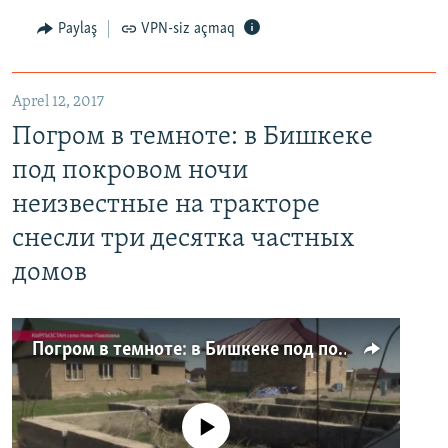
Paylaş
VPN-siz açmaq
Aprel 12, 2017
Погром в темноте: в Бишкеке
под покровом ночи
неизвестные на тракторе
снесли три десятка частных
домов
Погром в темноте: в Бишкеке под покровом ночи неизвестные на тракторе снесли три десятка частных домов
No media source currently available