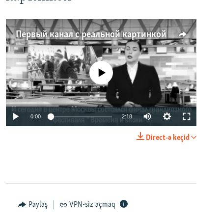
Первый канал с реальной картинкой
No media source currently available
0:00
2:18
Direct-ə keçid
Paylaş
VPN-siz açmaq