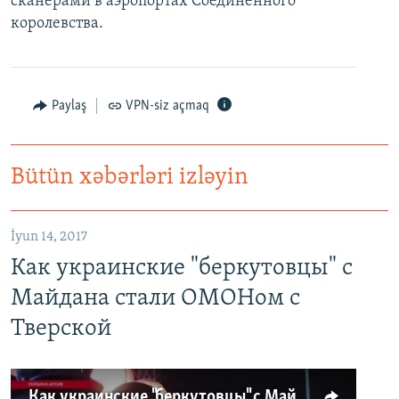
сканерами в аэропортах Соединенного
королевства.
Paylaş
VPN-siz açmaq
Bütün xəbərləri izləyin
İyun 14, 2017
Как украинские "беркутовцы" с
Майдана стали ОМОНом с
Тверской
Как украинские "беркутовцы" с Майдана стали ОМОНом с Тверской