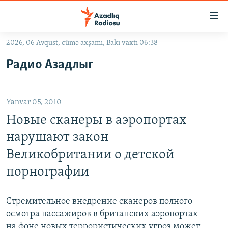
Keçid
linkləri
Əsas
2026, 06 Avqust, cümə axşamı, Bakı vaxtı 06:38
məzmuna
GÜNDƏM
Радио Азадлыг
qayıt
#İZAHLA
Əsas
KORRUPSIOMETR
naviqasiyaya
Yanvar 05, 2010
qayıt
#ƏSLINDƏ
Axtarışa
Новые сканеры в аэропортах
FƏRQƏ BAX
keç
нарушают закон
QANUNI DOĞRU
Великобритании о детской
ARAŞDIRMA
порнографии
MULTIMEDIA
RADIO ARXIV
Стремительное внедрение сканеров полного
VIDEO
осмотра пассажиров в британских аэропортах
HAQQIMIZDA
FOTOQALEREYA
OXU ZALI
на фоне новых террористических угроз может