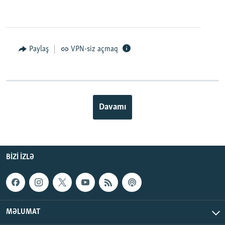
Paylaş
VPN-siz açmaq
Davamı
BIZI IZLƏ
MƏLUMAT