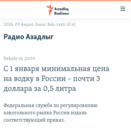
Keçid
linkləri
Əsas
2026, 09 Avqust, bazar, Bakı vaxtı 10:41
məzmuna
GÜNDƏM
Радио Азадлыг
qayıt
#İZAHLA
Əsas
KORRUPSIOMETR
naviqasiyaya
Dekabr 16, 2009
qayıt
#ƏSLINDƏ
Axtarışa
С 1 января минимальная цена
FƏRQƏ BAX
keç
на водку в России – почти 3
QANUNI DOĞRU
доллара за 0,5 литра
ARAŞDIRMA
MULTIMEDIA
Федеральная служба по регулированию
алкогольного рынка России издала
RADIO ARXIV
VIDEO
соответствующий приказ.
HAQQIMIZDA
FOTOQALEREYA
OXU ZALI