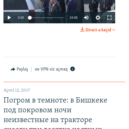
0:00
24:06
Direct-ə keçid
Paylaş
VPN-siz açmaq
Aprel 12, 2017
Погром в темноте: в Бишкеке
под покровом ночи
неизвестные на тракторе