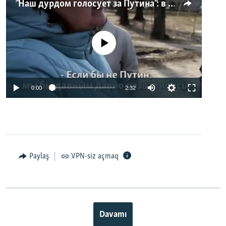
"Наш дурдом голосует за Путина": в Казани прошел арт-пикет "Открытой России"
No media source currently available
0:00
2:32
Paylaş
VPN-siz açmaq
Davamı