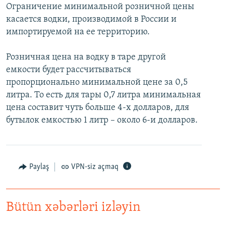
Ограничение минимальной розничной цены
İNFOQRAFIKA
AZƏRBAYCAN ƏDƏBIYYATI KITABXANASI
MISSIYAMIZ
BIZI IZLƏ
касается водки, производимой в России и
KARIKATURA
İSLAM VƏ DEMOKRATIYA
PEŞƏ ETIKASI VƏ JURNALISTIKA STANDARTLARIMIZ
импортируемой на ее территорию.
İZ - MƏDƏNIYYƏT PROQRAMI
MATERIALLARIMIZDAN ISTIFADƏ
Розничная цена на водку в таре другой
AZADLIQRADIOSU MOBIL TELEFONUNUZDA
RFE/RL-in bütün saytları
емкости будет рассчитываться
пропорционально минимальной цене за 0,5
BIZIMLƏ ƏLAQƏ
литра. То есть для тары 0,7 литра минимальная
XƏBƏR BÜLLETENLƏRIMIZ
цена составит чуть больше 4-х долларов, для
бутылок емкостью 1 литр – около 6-и долларов.
Paylaş
VPN-siz açmaq
Bütün xəbərləri izləyin