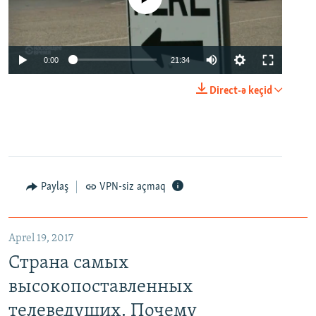
0:00
21:34
Direct-ə keçid
Paylaş
VPN-siz açmaq
Aprel 19, 2017
Страна самых
высокопоставленных
телеведущих. Почему