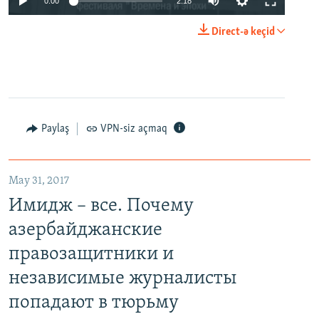
0:00
2:18
Direct-ə keçid
Paylaş
VPN-siz açmaq
May 31, 2017
Имидж – все. Почему
азербайджанские
правозащитники и
независимые журналисты
попадают в тюрьму