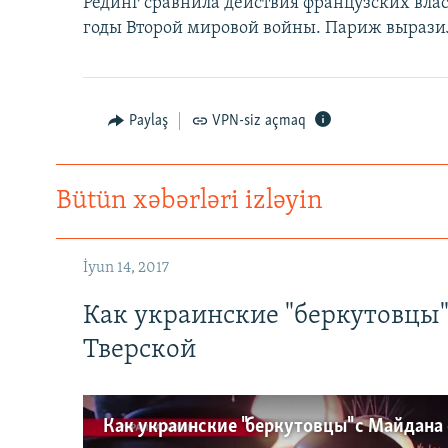
Рединг сравнила действия французских вла
годы Второй мировой войны. Париж выраз
Paylaş
VPN-siz açmaq
Bütün xəbərləri izləyin
İyun 14, 2017
Как украинские "беркутовцы
Тверской