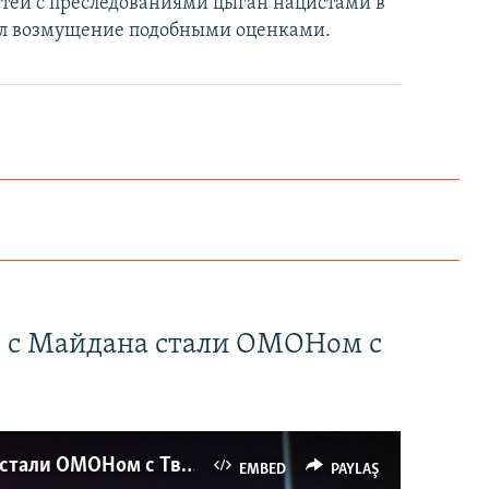
стей с преследованиями цыган нацистами в
ил возмущение подобными оценками.
" с Майдана стали ОМОНом с
Как украинские "беркутовцы" с Майдана стали ОМОНом с Тверской
EMBED
PAYLAŞ