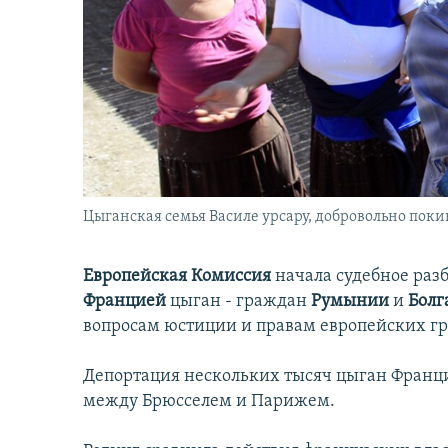
İNFOQRAFIKA
AZƏRBAYCAN ƏDƏBIYYATI KITABXANASI
MISSIYAMIZ
KARIKATURA
İSLAM VƏ DEMOKRATIYA
PEŞƏ ETIKASI VƏ JURNALISTIKA
STANDARTLARIMIZ
İZ - MƏDƏNIYYƏT PROQRAMI
MATERIALLARIMIZDAN ISTIFADƏ
AZADLIQRADIOSU MOBIL TELEFONUNUZDA
BIZIMLƏ ƏLAQƏ
XƏBƏR BÜLLETENLƏRIMIZ
Цыганская семья Василе урсару, добровольно пок
Европейская Комиссия
начала судебное разб
Францией
цыган - граждан
Румынии
и
Болг
вопросам юстиции и правам европейских 
Депортация нескольких тысяч цыган Франц
между Брюсселем и Парижем.