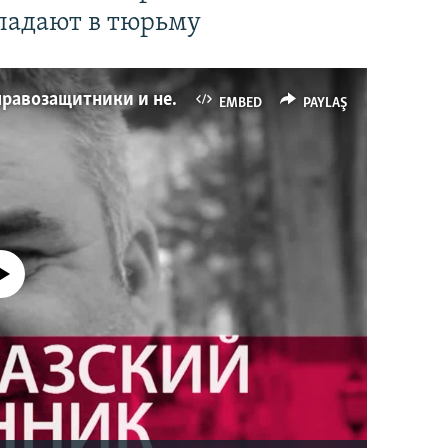
падают в тюрьму
Имидж – все. Почему азербайджанские правозащитники и независимые журналисты попадают в тюрьму
EMBED
PAYLAŞ
currently available