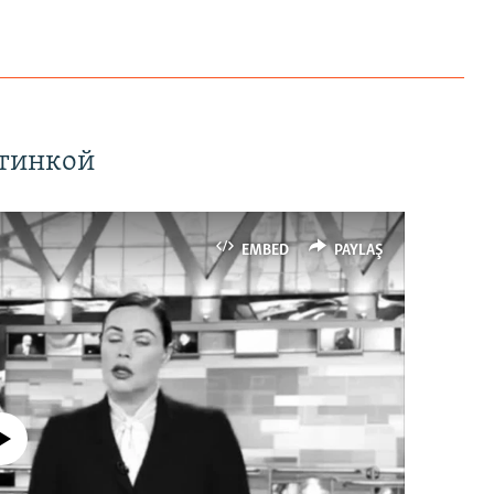
ртинкой
EMBED
PAYLAŞ
currently available