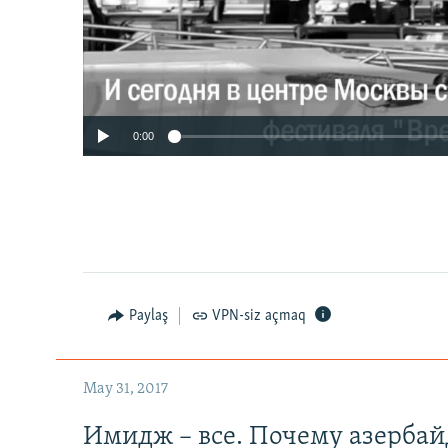
0:00
Paylaş
VPN-siz açmaq
May 31, 2017
Имидж – все. Почему азерба