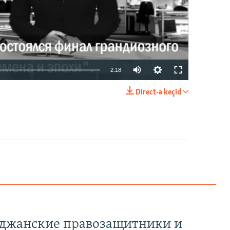
2:18
Direct-ə keçid
EMBED
PAYLAŞ
йджанские правозащитники и