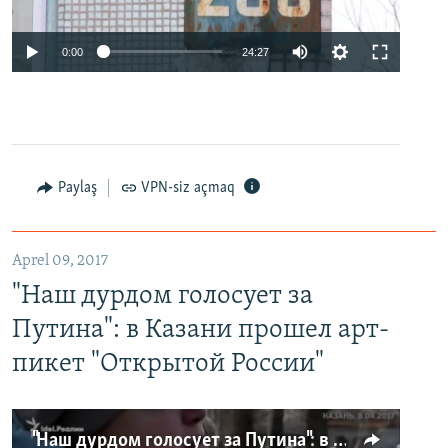
0:00
24:27
Paylaş
VPN-siz açmaq
Aprel 09, 2017
"Наш дурдом голосует за
Путина": в Казани прошел арт-
пикет "Открытой России"
"Наш дурдом голосует за Путина": в Казани прошел арт-пикет "Открытой России"