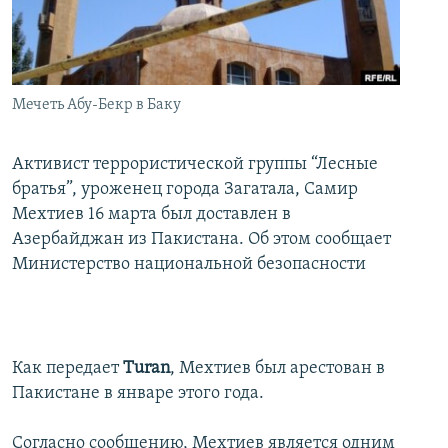
İNFOQRAFIKA
AZƏRBAYCAN ƏDƏBIYYATI KITABXANASI
MISSIYAMIZ
BIZI IZLƏ
KARIKATURA
İSLAM VƏ DEMOKRATIYA
PEŞƏ ETIKASI VƏ JURNALISTIKA STANDARTLARIMIZ
İZ - MƏDƏNIYYƏT PROQRAMI
MATERIALLARIMIZDAN ISTIFADƏ
Мечеть Абу-Бекр в Баку
AZADLIQRADIOSU MOBIL TELEFONUNUZDA
RFE/RL-in bütün saytları
BIZIMLƏ ƏLAQƏ
Активист террористической группы “Лесные
братья”, уроженец города Загатала, Самир
XƏBƏR BÜLLETENLƏRIMIZ
Мехтиев 16 марта был доставлен в
Азербайджан из Пакистана. Об этом сообщает
Министерство национальной безопасности
Как передает
Turan
, Мехтиев был арестован в
Пакистане в январе этого года.
Согласно сообщению, Мехтиев является одним