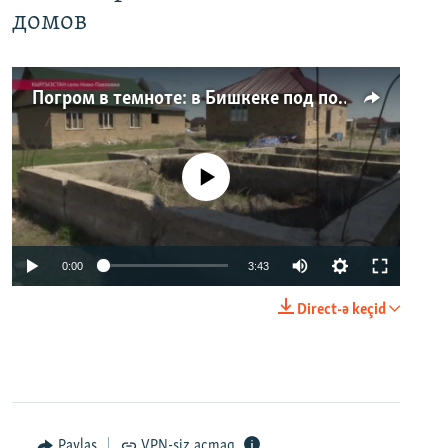
домов
Погром в темноте: в Бишкеке под покровом ночи неизвестные на тракторе снесли три десятка частных домов
No media source currently available
0:00
3:43
Direct-ə keçid
Paylaş
VPN-siz açmaq