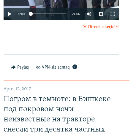
0:00
24:06
Direct-ə keçid
Paylaş
VPN-siz açmaq
Aprel 12, 2017
Погром в темноте: в Бишкеке
под покровом ночи
неизвестные на тракторе
снесли три десятка частных