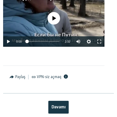
No media source currently available
0:00
2:32
Paylaş
VPN-siz açmaq
Davamı