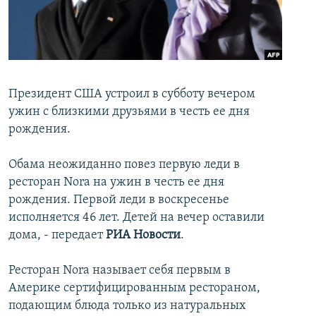
İNFOQRAFIKA
AZƏRBAYCAN ƏDƏBIYYATI KITABXANASI
MISSIYAMIZ
BIZI IZLƏ
KARIKATURA
İSLAM VƏ DEMOKRATIYA
PEŞƏ ETIKASI VƏ JURNALISTIKA STANDARTLARIMIZ
İZ - MƏDƏNIYYƏT PROQRAMI
MATERIALLARIMIZDAN ISTIFADƏ
AZADLIQRADIOSU MOBIL TELEFONUNUZDA
RFE/RL-in bütün saytları
Президент США устроил в субботу вечером
ужин с близкими друзьями в честь ее дня
BIZIMLƏ ƏLAQƏ
рождения.
XƏBƏR BÜLLETENLƏRIMIZ
Обама неожиданно повез первую леди в
ресторан Nora на ужин в честь ее дня
рождения. Первой леди в воскресенье
исполняется 46 лет. Детей на вечер оставили
дома, - передает
РИА Новости
.
Ресторан Nora называет себя первым в
Америке сертифицированным рестораном,
подающим блюда только из натуральных