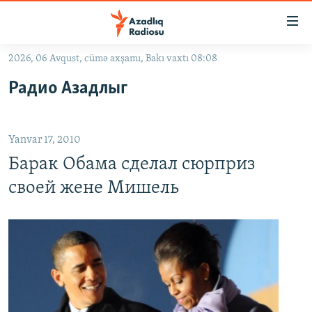
Keçid
linkləri
Əsas
2026, 06 Avqust, cümə axşamı, Bakı vaxtı 08:08
məzmuna
GÜNDƏM
Радио Азадлыг
qayıt
#İZAHLA
Əsas
KORRUPSIOMETR
naviqasiyaya
Yanvar 17, 2010
qayıt
#ƏSLINDƏ
Axtarışa
Барак Обама сделал сюрприз
FƏRQƏ BAX
keç
своей жене Мишель
QANUNI DOĞRU
ARAŞDIRMA
MULTIMEDIA
RADIO ARXIV
VIDEO
HAQQIMIZDA
FOTOQALEREYA
OXU ZALI