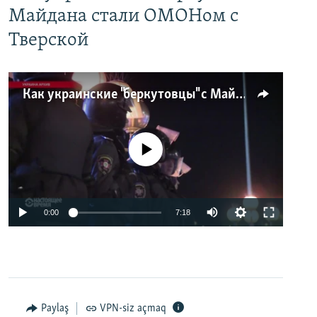
Майдана стали ОМОНом с
Тверской
Как украинские "беркутовцы" с Майдана стали ОМОНом с Тверской
No media source currently available
0:00
7:18
Paylaş
VPN-siz açmaq