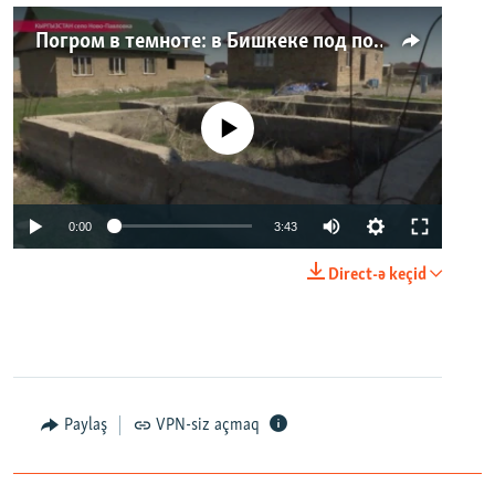
Погром в темноте: в Бишкеке под покровом ночи неизвестные на тракторе снесли три десятка частных домов
No media source currently available
0:00
3:43
Direct-ə keçid
Paylaş
VPN-siz açmaq