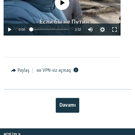
No media source currently available
0:00
2:32
Paylaş
VPN-siz açmaq
Davamı