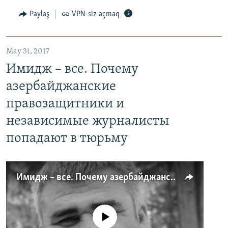
Paylaş
VPN-siz açmaq
May 31, 2017
Имидж – все. Почему
азербайджанские
правозащитники и
независимые журналисты
попадают в тюрьму
Имидж – все. Почему азербайджанские правозащитники и независимые журналисты попадают в тюрьму
No media source currently available