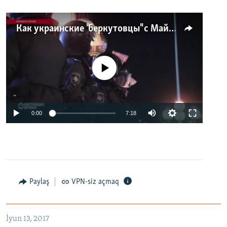
Как украинские "беркутовцы" с Майдана стали ОМОНом с Тверской
No media source currently available
0:00
7:18
Paylaş
VPN-siz açmaq
İyun 13, 2017