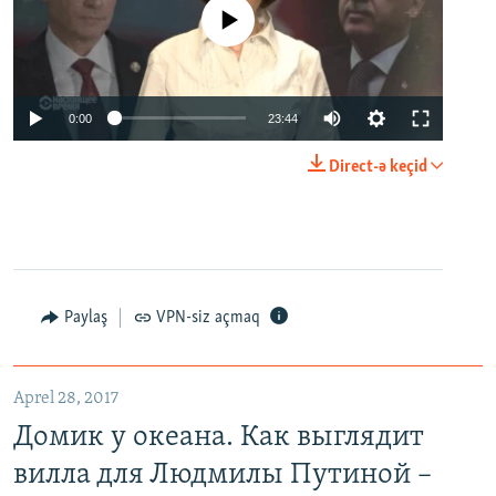
No media source currently available
0:00
23:44
Direct-ə keçid
Paylaş
VPN-siz açmaq
Aprel 28, 2017
Домик у океана. Как выглядит
вилла для Людмилы Путиной –