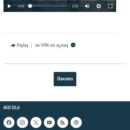
0:00
2:32
Paylaş
VPN-siz açmaq
Davamı
BIZI IZLƏ