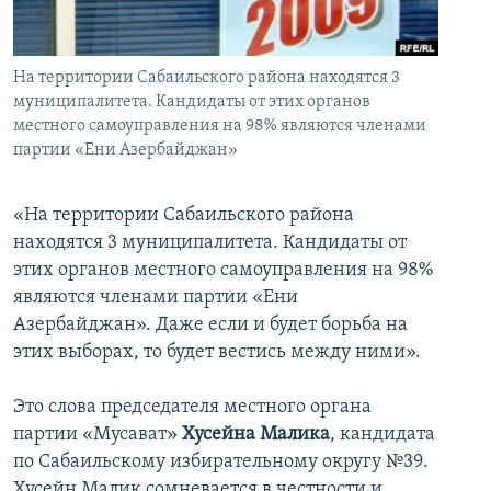
İNFOQRAFIKA
AZƏRBAYCAN ƏDƏBIYYATI KITABXANASI
MISSIYAMIZ
BIZI IZLƏ
KARIKATURA
İSLAM VƏ DEMOKRATIYA
PEŞƏ ETIKASI VƏ JURNALISTIKA STANDARTLARIMIZ
На территории Сабаильского района находятся 3
İZ - MƏDƏNIYYƏT PROQRAMI
MATERIALLARIMIZDAN ISTIFADƏ
муниципалитета. Кандидаты от этих органов
местного самоуправления на 98% являются членами
AZADLIQRADIOSU MOBIL TELEFONUNUZDA
RFE/RL-in bütün saytları
партии «Ени Азербайджан»
BIZIMLƏ ƏLAQƏ
«На территории Сабаильского района
XƏBƏR BÜLLETENLƏRIMIZ
находятся 3 муниципалитета. Кандидаты от
этих органов местного самоуправления на 98%
являются членами партии «Ени
Азербайджан». Даже если и будет борьба на
этих выборах, то будет вестись между ними».
Это слова председателя местного органа
партии «Мусават»
Хусейна Малика
, кандидата
по Сабаильскому избирательному округу №39.
Хусейн Малик сомневается в честности и