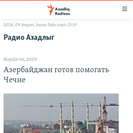
Keçid
linkləri
Əsas
2026, 09 Avqust, bazar, Bakı vaxtı 13:19
məzmuna
GÜNDƏM
Радио Азадлыг
qayıt
#İZAHLA
Əsas
KORRUPSIOMETR
naviqasiyaya
Noyabr 06, 2009
qayıt
#ƏSLINDƏ
Axtarışa
Азербайджан готов помогать
FƏRQƏ BAX
keç
Чечне
QANUNI DOĞRU
ARAŞDIRMA
MULTIMEDIA
RADIO ARXIV
VIDEO
HAQQIMIZDA
FOTOQALEREYA
OXU ZALI