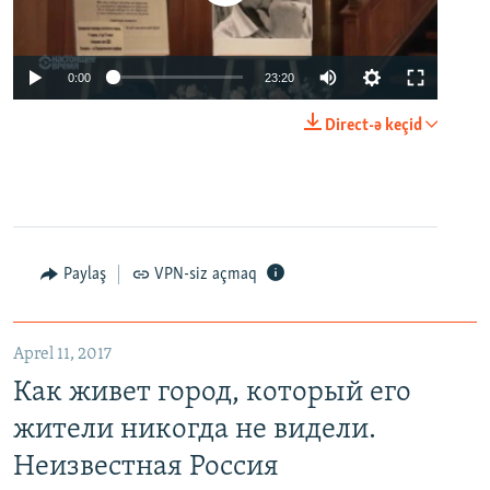
0:00
23:20
Direct-ə keçid
Paylaş
VPN-siz açmaq
Aprel 11, 2017
Как живет город, который его
жители никогда не видели.
Неизвестная Россия