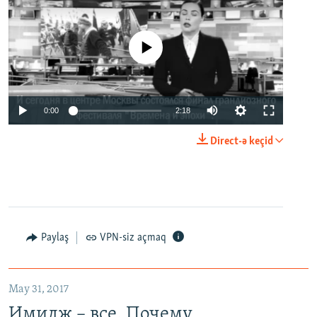
No media source currently available
0:00
2:18
Direct-ə keçid
Paylaş
VPN-siz açmaq
May 31, 2017
Имидж – все. Почему