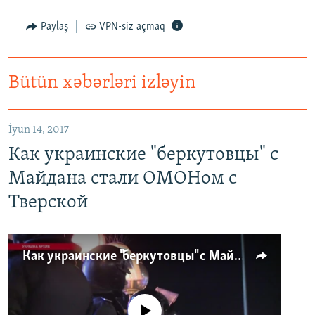
Paylaş
VPN-siz açmaq
Bütün xəbərləri izləyin
İyun 14, 2017
Как украинские "беркутовцы" с
Майдана стали ОМОНом с
Тверской
Как украинские "беркутовцы" с Майдана стали ОМОНом с Тверской
No media source currently available