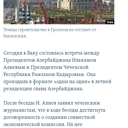
İNFOQRAFIKA
AZƏRBAYCAN ƏDƏBIYYATI KITABXANASI
MISSIYAMIZ
BIZI IZLƏ
KARIKATURA
İSLAM VƏ DEMOKRATIYA
PEŞƏ ETIKASI VƏ JURNALISTIKA STANDARTLARIMIZ
İZ - MƏDƏNIYYƏT PROQRAMI
MATERIALLARIMIZDAN ISTIFADƏ
Темпы строительства в Грозном не отстают от
AZADLIQRADIOSU MOBIL TELEFONUNUZDA
бакинских
RFE/RL-in bütün saytları
BIZIMLƏ ƏLAQƏ
Сегодня в Баку состоялась встреча между
XƏBƏR BÜLLETENLƏRIMIZ
Президентом Азербайджана Ильхамом
Алиевым и Президентом Чеченской
Республики Рамзаном Кадыровым. Она
проходила в формате «одни на один» в летней
резиденции главы Азербайджана.
После беседы И. Алиев заявил чеченским
журналистам, что в ходе беседы достигнута
договоренность о создании совместной
экономической комиссии. На нее