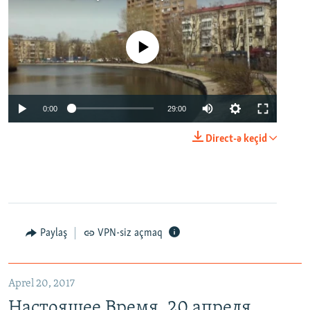
No media source currently available
0:00
29:00
Direct-ə keçid
Paylaş
VPN-siz açmaq
Aprel 20, 2017
Настоящее Время. 20 апреля