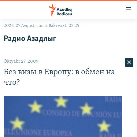
Keçid
linkləri
Əsas
2026, 07 Avqust, cümə, Bakı vaxtı 03:29
məzmuna
GÜNDƏM
Радио Азадлыг
qayıt
#İZAHLA
Əsas
KORRUPSIOMETR
naviqasiyaya
Oktyabr 27, 2009
qayıt
#ƏSLINDƏ
Axtarışa
Без визы в Европу: в обмен на
FƏRQƏ BAX
keç
что?
QANUNI DOĞRU
ARAŞDIRMA
MULTIMEDIA
RADIO ARXIV
VIDEO
HAQQIMIZDA
FOTOQALEREYA
OXU ZALI