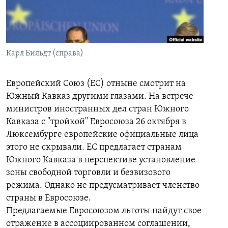
İNFOQRAFIKA
AZƏRBAYCAN ƏDƏBIYYATI KITABXANASI
MISSIYAMIZ
BIZI IZLƏ
KARIKATURA
İSLAM VƏ DEMOKRATIYA
PEŞƏ ETIKASI VƏ JURNALISTIKA STANDARTLARIMIZ
İZ - MƏDƏNIYYƏT PROQRAMI
MATERIALLARIMIZDAN ISTIFADƏ
Карл Бильдт (справа)
AZADLIQRADIOSU MOBIL TELEFONUNUZDA
RFE/RL-in bütün saytları
BIZIMLƏ ƏLAQƏ
Европейский Союз
(ЕС) отныне смотрит на
Южный Кавказ другими глазами. На встрече
XƏBƏR BÜLLETENLƏRIMIZ
министров иностранных дел стран Южного
Кавказа с "тройкой" Евросоюза 26 октября в
Люксембурге европейские официальные лица
этого не скрывали. ЕС предлагает странам
Южного Кавказа в
перспективе установление
зоны свободной торговли и безвизового
режима. Однако не предусматривает членство
страны
в Евросоюзе.
Предлагаемые Евросоюзом льготы найдут свое
отражение в ассоциированном соглашении,