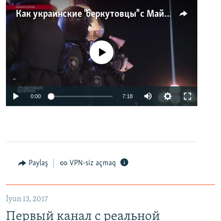
Как украинские "беркутовцы" с Майдана стали ОМОНом с Тверской
No media source currently available
0:00
7:18
Paylaş
VPN-siz açmaq
İyun 13, 2017
Первый канал с реальной