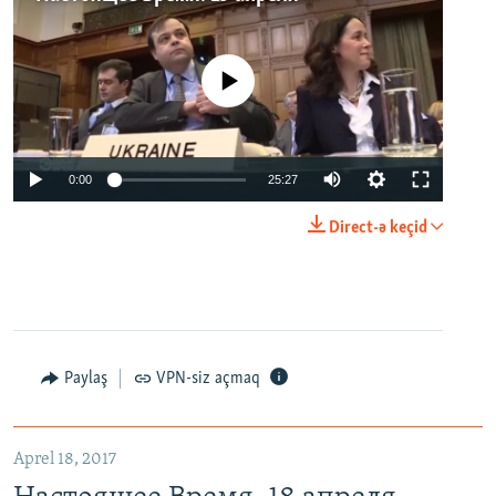
No media source currently available
0:00
25:27
Direct-ə keçid
Paylaş
VPN-siz açmaq
Aprel 18, 2017