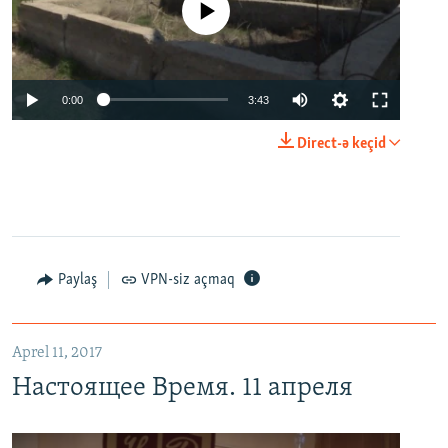
No media source currently available
0:00
3:43
Direct-ə keçid
Paylaş
VPN-siz açmaq
Aprel 11, 2017
Настоящее Время. 11 апреля