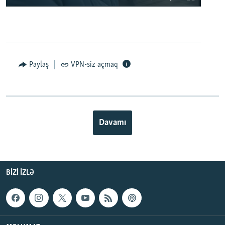
Paylaş
VPN-siz açmaq
Davamı
BIZI IZLƏ