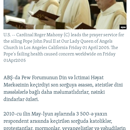
İNFOQRAFIKA
AZƏRBAYCAN ƏDƏBIYYATI KITABXANASI
MISSIYAMIZ
BIZI IZLƏ
KARIKATURA
İSLAM VƏ DEMOKRATIYA
PEŞƏ ETIKASI VƏ JURNALISTIKA STANDARTLARIMIZ
İZ - MƏDƏNIYYƏT PROQRAMI
MATERIALLARIMIZDAN ISTIFADƏ
U.S. -- Cardinal Roger Mahony (C) leads the prayer service for
AZADLIQRADIOSU MOBIL TELEFONUNUZDA
RFE/RL-in bütün saytları
the ailing Pope John Paul II at Our Lady Queen of Angels
BIZIMLƏ ƏLAQƏ
Church in Los Angeles California Friday 01 April 2005. The
Pope's failing health caused concern worldwide on Friday
XƏBƏR BÜLLETENLƏRIMIZ
01Apr2005
ABŞ-da Pew Forumunun Din və İctimai Həyat
Mərkəzinin keçirdiyi son sorğuya əsasən, ateistlər dini
məsələlərlə bağlı daha məlumatlıdırlar, nəinki
dindarlar özləri.
2010-cu ilin May-İyun aylarında 3 500-ə yaxın
respondent arasında keçirilən sorğuda katoliklər,
protestantlar, mormonlar, yevangelistlər və yəhudilərin