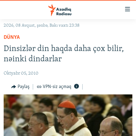
Keçid
linkləri
Əsas
2026, 08 Avqust, şənbə, Bakı vaxtı 23:38
məzmuna
GÜNDƏM
DÜNYA
qayıt
#İZAHLA
Əsas
Dinsizlər din haqda daha çox bilir,
KORRUPSIOMETR
naviqasiyaya
nəinki dindarlar
qayıt
#ƏSLINDƏ
Axtarışa
Oktyabr 05, 2010
FƏRQƏ BAX
keç
QANUNI DOĞRU
Paylaş
VPN-siz açmaq
ARAŞDIRMA
MULTIMEDIA
RADIO ARXIV
VIDEO
HAQQIMIZDA
FOTOQALEREYA
OXU ZALI