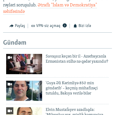
rəyləri soruşulub.
Ətraflı "İslam və Demokratiya"
səhifəsində
Paylaş
VPN-siz açmaq
Bizi izlə
Gündəm
Savaşsız keçən bir il - Azərbaycanla
Ermənistan sülhə nə qədər yaxındır?
'Guya Əli Kərimliyə 850 min
göndərib' – keçmiş mühafizəçi
tutuldu, Bakıya verilə bilər
Elvin Mustafayev azadlıqda:
'Milyonluq yox, minlik korrupsiya