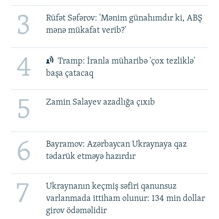
3
Rüfət Səfərov: 'Mənim günahımdır ki, ABŞ
mənə mükafat verib?'
4
Tramp: İranla müharibə 'çox tezliklə'
başa çatacaq
5
Zamin Salayev azadlığa çıxıb
6
Bayramov: Azərbaycan Ukraynaya qaz
tədarük etməyə hazırdır
7
Ukraynanın keçmiş səfiri qanunsuz
varlanmada ittiham olunur: 134 min dollar
girov ödəməlidir