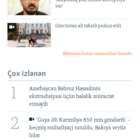
var'
Gürcüstan ali təhsili pulsuz etdi
Bölmənin bütün materialları burada
Çox izlənən
1
Azərbaycan Bəhruz Həsənlinin
ekstradisiyası üçün hələlik müraciət
etməyib
2
'Guya Əli Kərimliyə 850 min göndərib' –
keçmiş mühafizəçi tutuldu, Bakıya verilə
bilər