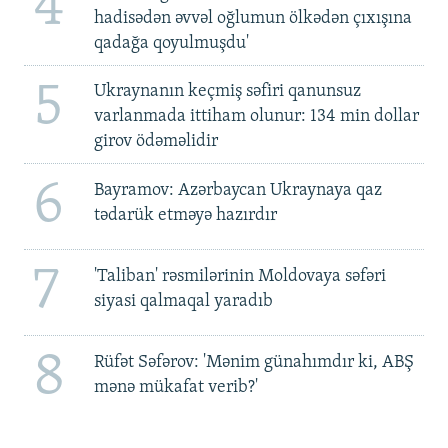
4
hadisədən əvvəl oğlumun ölkədən çıxışına
qadağa qoyulmuşdu'
5
Ukraynanın keçmiş səfiri qanunsuz
varlanmada ittiham olunur: 134 min dollar
girov ödəməlidir
6
Bayramov: Azərbaycan Ukraynaya qaz
tədarük etməyə hazırdır
7
'Taliban' rəsmilərinin Moldovaya səfəri
siyasi qalmaqal yaradıb
8
Rüfət Səfərov: 'Mənim günahımdır ki, ABŞ
mənə mükafat verib?'