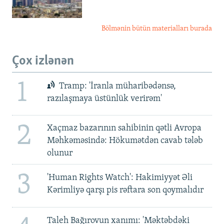
Bölmənin bütün materialları burada
Çox izlənən
1
Tramp: 'İranla müharibədənsə,
razılaşmaya üstünlük verirəm'
2
Xaçmaz bazarının sahibinin qətli Avropa
Məhkəməsində: Hökumətdən cavab tələb
olunur
3
'Human Rights Watch': Hakimiyyət Əli
Kərimliyə qarşı pis rəftara son qoymalıdır
Taleh Bağırovun xanımı: 'Məktəbdəki