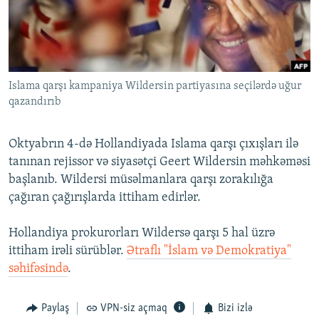
İNFOQRAFIKA
AZƏRBAYCAN ƏDƏBIYYATI KITABXANASI
MISSIYAMIZ
BIZI IZLƏ
KARIKATURA
İSLAM VƏ DEMOKRATIYA
PEŞƏ ETIKASI VƏ JURNALISTIKA STANDARTLARIMIZ
İZ - MƏDƏNIYYƏT PROQRAMI
MATERIALLARIMIZDAN ISTIFADƏ
Islama qarşı kampaniya Wildersin partiyasına seçilərdə uğur
AZADLIQRADIOSU MOBIL TELEFONUNUZDA
RFE/RL-in bütün saytları
qazandırıb
BIZIMLƏ ƏLAQƏ
XƏBƏR BÜLLETENLƏRIMIZ
Oktyabrın 4-də Hollandiyada Islama qarşı çıxışları ilə
tanınan rejissor və siyasətçi Geert Wildersin məhkəməsi
başlanıb. Wildersi müsəlmanlara qarşı zorakılığa
çağıran çağırışlarda ittiham edirlər.
Hollandiya prokurorları Wildersə qarşı 5 hal üzrə
ittiham irəli sürüblər.
Ətraflı "İslam və Demokratiya"
səhifəsində
.
Paylaş
VPN-siz açmaq
Bizi izlə