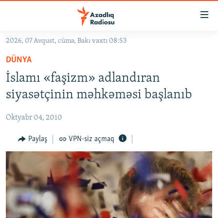
Keçid
linkləri
Əsas
2026, 07 Avqust, cümə, Bakı vaxtı 08:53
məzmuna
GÜNDƏM
DÜNYA
qayıt
#İZAHLA
Əsas
İslamı «faşizm» adlandıran
KORRUPSIOMETR
naviqasiyaya
siyasətçinin məhkəməsi başlanıb
qayıt
#ƏSLINDƏ
Axtarışa
Oktyabr 04, 2010
FƏRQƏ BAX
keç
QANUNI DOĞRU
Paylaş
VPN-siz açmaq
ARAŞDIRMA
MULTIMEDIA
RADIO ARXIV
VIDEO
HAQQIMIZDA
FOTOQALEREYA
OXU ZALI