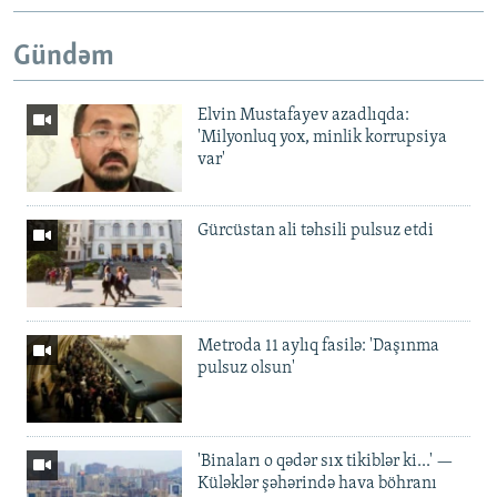
Gündəm
Elvin Mustafayev azadlıqda:
'Milyonluq yox, minlik korrupsiya
var'
Gürcüstan ali təhsili pulsuz etdi
Metroda 11 aylıq fasilə: 'Daşınma
pulsuz olsun'
'Binaları o qədər sıx tikiblər ki...' —
Küləklər şəhərində hava böhranı