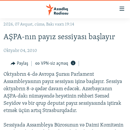
Keçid
linkləri
Əsas
2026, 07 Avqust, cümə, Bakı vaxtı 19:14
məzmuna
GÜNDƏM
AŞPA-nın payız sessiyası başlayır
qayıt
#İZAHLA
Əsas
Oktyabr 04, 2010
KORRUPSIOMETR
naviqasiyaya
qayıt
#ƏSLINDƏ
Paylaş
VPN-siz açmaq
Axtarışa
FƏRQƏ BAX
keç
Oktyabrın 4-də Avropa Şurası Parlament
Assambleyasının payız sessiyası işinə başlayır. Sessiya
QANUNI DOĞRU
oktyabrın 8-ə qədər davam edəcək. Azərbaycanın
ARAŞDIRMA
AŞPA-dakı nümayəndə heyətinin rəhbəri Səməd
Seyidov və bir qrup deputat payız sessiyasında iştirak
MULTIMEDIA
etmək üçün artıq Strasburqdadır.
RADIO ARXIV
VIDEO
HAQQIMIZDA
Sessiyada Assambleya Bürosunun və Daimi Komitənin
FOTOQALEREYA
OXU ZALI