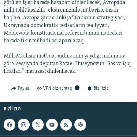
görülən işlər barədə hesabatı dinləniləcək, Avropada
İNFOQRAFIKA
AZƏRBAYCAN ƏDƏBIYYATI KITABXANASI
MISSIYAMIZ
milli təhlükəsizlik, ekstremizmlə mübarizə, insan
BIZI IZLƏ
KARIKATURA
İSLAM VƏ DEMOKRATIYA
PEŞƏ ETIKASI VƏ JURNALISTIKA STANDARTLARIMIZ
haqları, Avropa Şurası İnkişaf Bankının strategiyası,
Ukraynada demokratik təsisatların fəaliyyəti,
İZ - MƏDƏNIYYƏT PROQRAMI
MATERIALLARIMIZDAN ISTIFADƏ
Moldovada konstitusional referendumun nəticələri
AZADLIQRADIOSU MOBIL TELEFONUNUZDA
RFE/RL-in bütün saytları
barədə fikir mübadiləsi aparılacaq.
BIZIMLƏ ƏLAQƏ
Milli Məclisin mətbuat xidmətinin yaydığı məlumata
XƏBƏR BÜLLETENLƏRIMIZ
görə, sessiyada deputat Rafael Hüseynovun “Səs və işıq
ifratları” məruzəsi dinləniləcək.
Paylaş
VPN-siz açmaq
Bizi izlə
BIZI IZLƏ