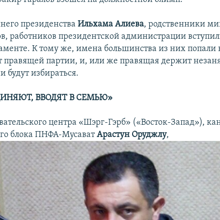
него президенства
Ильхама Алиева
, родственники ми
ов, работников президентской администрации вступили
ламенте. К тому же, имена большинства из них попали 
т правящей партии, и, или же правящая держит незан
и будут избираться.
ДИНЯЮТ, ВВОДЯТ В СЕМЬЮ»
вательского центра «Шэрг-Гэрб» («Восток-Запад»), ка
го блока ПНФА-Мусават
Арастун Оруджлу
,