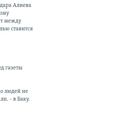
йдара Алиева
тому
ет между
лью ставится
ед газеты
во людей не
н. - в Баку.