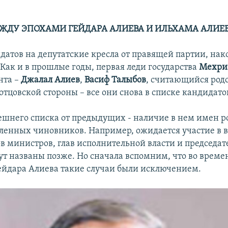
ЖДУ ЭПОХАМИ ГЕЙДАРА АЛИЕВА И ИЛЬХАМА АЛИЕ
датов на депутатские кресла от правящей партии, нак
 Как и в прошлые годы, первая леди государства
Мехри
нта –
Джалал Алиев
,
Васиф Талыбов
, считающийся род
отцовской стороны – все они снова в списке кандидато
шнего списка от предыдущих - наличие в нем имен р
ленных чиновников. Например, ожидается участие в 
в министров, глав исполнительной власти и председат
ут названы позже. Но сначала вспомним, что во врем
ейдара Алиева такие случаи были исключением.