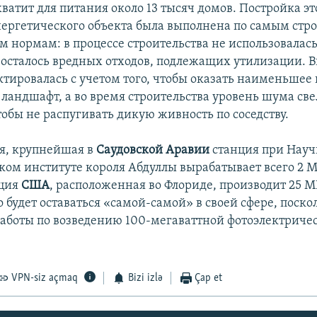
ватит для питания около 13 тысяч домов. Постройка эт
нергетического объекта была выполнена по самым стр
 нормам: в процессе строительства не использовалась 
 осталось вредных отходов, подлежащих утилизации. 
ктировалась с учетом того, чтобы оказать наименьшее
андшафт, а во время строительства уровень шума све
обы не распугивать дикую живность по соседству.
я, крупнейшая в
Саудовской Аравии
станция при Науч
ком институте короля Абдуллы вырабатывает всего 2 М
нция
США
, расположенная во Флориде, производит 25 М
о будет оставаться «самой-самой» в своей сфере, поско
работы по возведению 100-мегаваттной фотоэлектриче
VPN-siz açmaq
Bizi izlə
Çap et