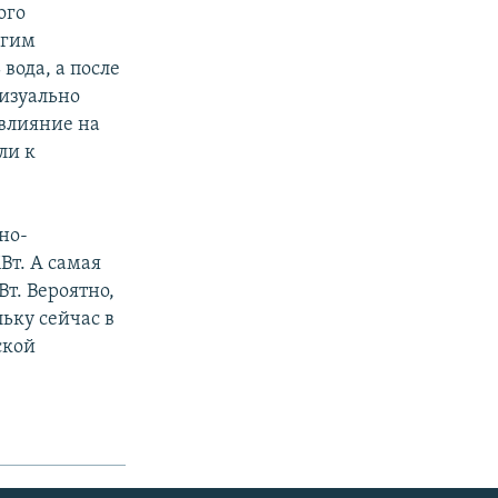
ого
огим
вода, а после
Визуально
 влияние на
ли к
но-
Вт. А самая
Вт. Вероятно,
льку сейчас в
ской