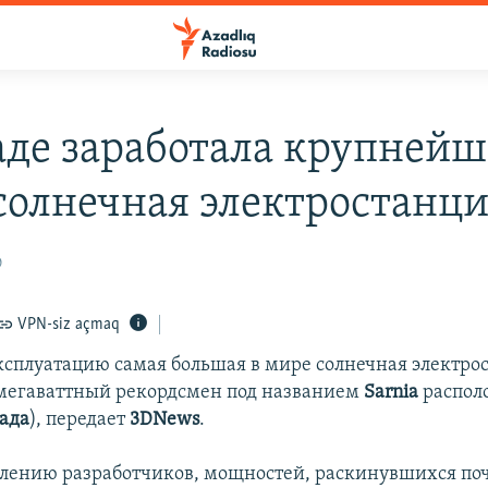
аде заработала крупнейш
солнечная электростанц
0
VPN-siz açmaq
ксплуатацию самая большая в мире солнечная электро
мегаваттный рекордсмен под названием
Sarnia
распол
ада
), передает
3DNews
.
влению разработчиков, мощностей, раскинувшихся поч