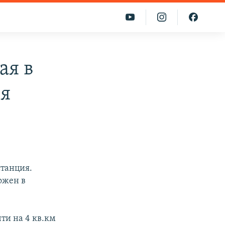
ая в
ия
станция.
ожен в
ти на 4 кв.км