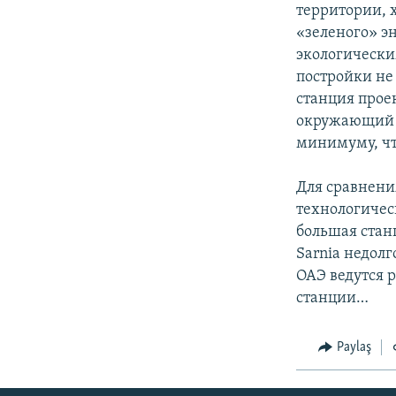
İNFOQRAFIKA
AZƏRBAYCAN ƏDƏBIYYATI KITABXANASI
MISSIYAMIZ
территории, х
«зеленого» э
KARIKATURA
İSLAM VƏ DEMOKRATIYA
PEŞƏ ETIKASI VƏ JURNALISTIKA
STANDARTLARIMIZ
экологическим
İZ - MƏDƏNIYYƏT PROQRAMI
постройки не
MATERIALLARIMIZDAN ISTIFADƏ
станция прое
AZADLIQRADIOSU MOBIL TELEFONUNUZDA
окружающий л
минимуму, чт
BIZIMLƏ ƏLAQƏ
XƏBƏR BÜLLETENLƏRIMIZ
Для сравнени
технологичес
большая ста
Sarnia недолг
ОАЭ ведутся 
станции…
Paylaş