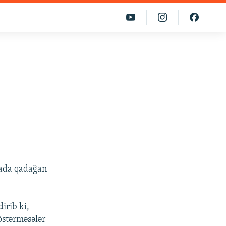
iyada qadağan
irib ki,
östərməsələr