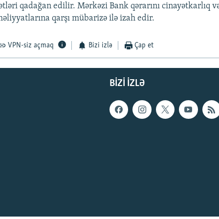
ətləri qadağan edilir. Mərkəzi Bank qərarını cinayətkarlıq v
liyyatlarına qarşı mübarizə ilə izah edir.
VPN-siz açmaq
Bizi izlə
Çap et
BIZI IZLƏ