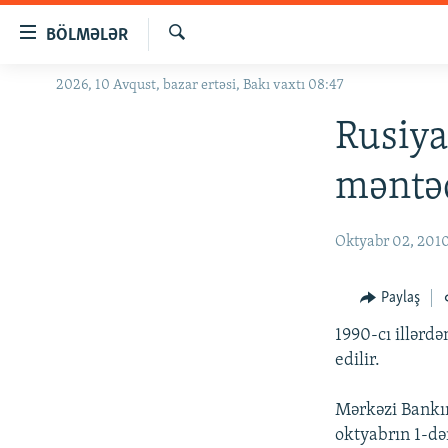
Keçid
BÖLMƏLƏR
linkləri
Axtar
Əsas
2026, 10 Avqust, bazar ertəsi, Bakı vaxtı 08:47
GÜNDƏM
məzmuna
#İZAHLA
Rusiya
qayıt
Əsas
KORRUPSIOMETR
məntəq
naviqasiyaya
#ƏSLINDƏ
qayıt
Axtarışa
FƏRQƏ BAX
Oktyabr 02, 201
keç
QANUNI DOĞRU
Paylaş
ARAŞDIRMA
1990-cı illərd
MULTIMEDIA
edilir.
RADIO ARXIV
VIDEO
Mərkəzi Bankın
HAQQIMIZDA
FOTOQALEREYA
OXU ZALI
oktyabrın 1-də