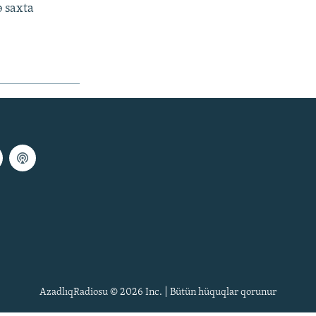
ə saxta
AzadlıqRadiosu © 2026 Inc. | Bütün hüquqlar qorunur