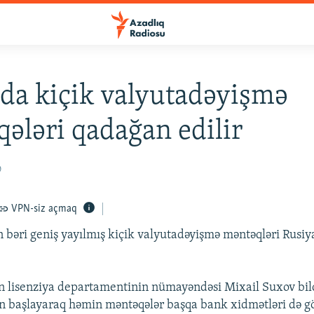
da kiçik valyutadəyişmə
ələri qadağan edilir
0
VPN-siz açmaq
ən bəri geniş yayılmış kiçik valyutadəyişmə məntəqləri Rus
 lisenziya departamentinin nümayəndəsi Mixail Suxov bild
n başlayaraq həmin məntəqələr başqa bank xidmətləri də g