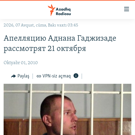
Keçid
linkləri
Əsas
2026, 07 Avqust, cümə, Bakı vaxtı 03:45
məzmuna
GÜNDƏM
Апелляцию Аднана Гаджизаде
qayıt
#İZAHLA
Əsas
рассмотрят 21 октября
KORRUPSIOMETR
naviqasiyaya
qayıt
Oktyabr 01, 2010
#ƏSLINDƏ
Axtarışa
FƏRQƏ BAX
Paylaş
VPN-siz açmaq
keç
QANUNI DOĞRU
ARAŞDIRMA
MULTIMEDIA
RADIO ARXIV
VIDEO
HAQQIMIZDA
FOTOQALEREYA
OXU ZALI