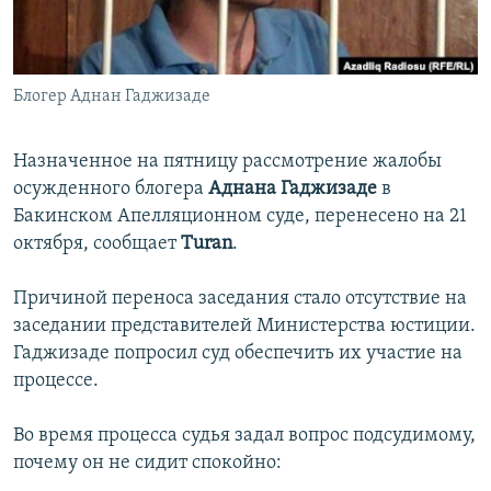
İNFOQRAFIKA
AZƏRBAYCAN ƏDƏBIYYATI KITABXANASI
MISSIYAMIZ
BIZI IZLƏ
KARIKATURA
İSLAM VƏ DEMOKRATIYA
PEŞƏ ETIKASI VƏ JURNALISTIKA STANDARTLARIMIZ
Блогер Аднан Гаджизаде
İZ - MƏDƏNIYYƏT PROQRAMI
MATERIALLARIMIZDAN ISTIFADƏ
AZADLIQRADIOSU MOBIL TELEFONUNUZDA
RFE/RL-in bütün saytları
Назначенное на пятницу рассмотрение жалобы
BIZIMLƏ ƏLAQƏ
осужденного блогера
Аднана Гаджизаде
в
Бакинском Апелляционном суде, перенесено на 21
XƏBƏR BÜLLETENLƏRIMIZ
октября, сообщает
Turan
.
Причиной переноса заседания стало отсутствие на
заседании представителей Министерства юстиции.
Гаджизаде попросил суд обеспечить их участие на
процессе.
Во время процесса судья задал вопрос подсудимому,
почему он не сидит спокойно: