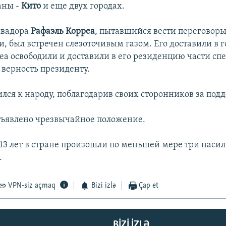
аны -
Кито
и еще двух городах.
квадора
Рафаэль Корреа
, пытавшийся вести переговоры
, был встречен слезоточивым газом. Его доставили в г
еа освободили и доставили в его резиденцию части спе
верность президенту.
лся к народу, поблагодарив своих сторонников за под
бъявлено чрезвычайное положение.
 13 лет в стране произошли по меньшей мере три наси
.
VPN-siz açmaq
Bizi izlə
Çap et
BIZI IZLƏ