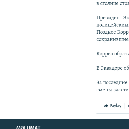
İNFOQRAFIKA
AZƏRBAYCAN ƏDƏBIYYATI KITABXANASI
MISSIYAMIZ
в столице стр
KARIKATURA
İSLAM VƏ DEMOKRATIYA
PEŞƏ ETIKASI VƏ JURNALISTIKA
STANDARTLARIMIZ
Президент Э
İZ - MƏDƏNIYYƏT PROQRAMI
полицейскими
MATERIALLARIMIZDAN ISTIFADƏ
Позднее Корр
AZADLIQRADIOSU MOBIL TELEFONUNUZDA
сохранившие 
BIZIMLƏ ƏLAQƏ
Корреа обрати
XƏBƏR BÜLLETENLƏRIMIZ
В Эквадоре о
За последние
смены власти
Paylaş
MƏLUMAT