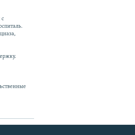
 с
оспиталь.
цназа,
держку.
льственные