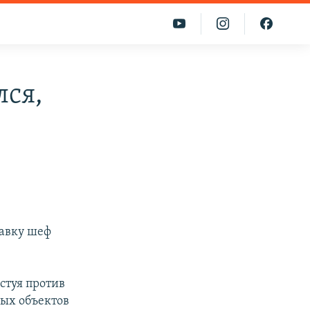
лся,
тавку шеф
стуя против
ых объектов