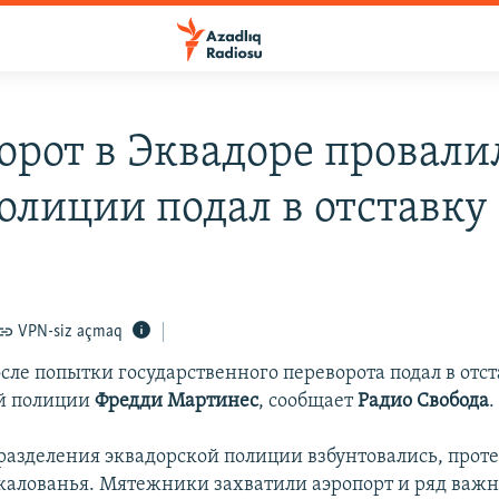
орот в Эквадоре провали
олиции подал в отставку
0
VPN-siz açmaq
сле попытки государственного переворота подал в отс
й полиции
Фредди Мартинес
, сообщает
Радио Свобода
.
дразделения эквадорской полиции взбунтовались, проте
алованья. Мятежники захватили аэропорт и ряд важн