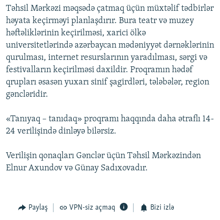
Təhsil Mərkəzi məqsədə çatmaq üçün müxtəlif tədbirlər
həyata keçirməyi planlaşdırır. Bura teatr və muzey
həftəliklərinin keçirilməsi, xarici ölkə
universitetlərində azərbaycan mədəniyyət dərnəklərinin
qurulması, internet resurslarının yaradılması, sərgi və
festivalların keçirilməsi daxildir. Proqramın hədəf
qrupları əsasən yuxarı sinif şagirdləri, tələbələr, region
gəncləridir.
«Tanıyaq – tanıdaq» proqramı haqqında daha ətraflı 14-
24 verilişində dinləyə bilərsiz.
Verilişin qonaqları Gənclər üçün Təhsil Mərkəzindən
Elnur Axundov və Günay Sadıxovadır.
Paylaş
VPN-siz açmaq
Bizi izlə