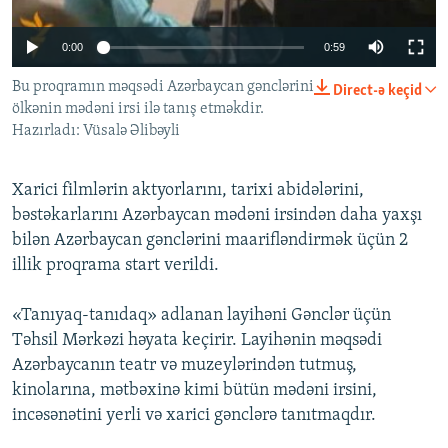
İNFOQRAFIKA
AZƏRBAYCAN ƏDƏBIYYATI KITABXANASI
MISSIYAMIZ
BIZI IZLƏ
0:00
0:59
KARIKATURA
İSLAM VƏ DEMOKRATIYA
PEŞƏ ETIKASI VƏ JURNALISTIKA STANDARTLARIMIZ
Bu proqramın məqsədi Azərbaycan gənclərini
İZ - MƏDƏNIYYƏT PROQRAMI
MATERIALLARIMIZDAN ISTIFADƏ
Direct-ə keçid
ölkənin mədəni irsi ilə tanış etməkdir.
AZADLIQRADIOSU MOBIL TELEFONUNUZDA
RFE/RL-in bütün saytları
Hazırladı: Vüsalə Əlibəyli
BIZIMLƏ ƏLAQƏ
Xarici filmlərin aktyorlarını, tarixi abidələrini,
XƏBƏR BÜLLETENLƏRIMIZ
bəstəkarlarını Azərbaycan mədəni irsindən daha yaxşı
bilən Azərbaycan gənclərini maarifləndirmək üçün 2
illik proqrama start verildi.
«Tanıyaq-tanıdaq» adlanan layihəni Gənclər üçün
Təhsil Mərkəzi həyata keçirir. Layihənin məqsədi
Azərbaycanın teatr və muzeylərindən tutmuş,
kinolarına, mətbəxinə kimi bütün mədəni irsini,
incəsənətini yerli və xarici gənclərə tanıtmaqdır.