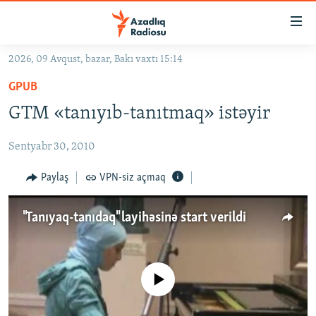
Keçid
linkləri
Əsas
2026, 09 Avqust, bazar, Bakı vaxtı 15:14
məzmuna
GÜNDƏM
GPUB
qayıt
#İZAHLA
Əsas
GTM «tanıyıb-tanıtmaq» istəyir
KORRUPSIOMETR
naviqasiyaya
qayıt
Sentyabr 30, 2010
#ƏSLINDƏ
Axtarışa
FƏRQƏ BAX
Paylaş
VPN-siz açmaq
keç
QANUNI DOĞRU
"Tanıyaq-tanıdaq" layihəsinə start verildi
ARAŞDIRMA
MULTIMEDIA
RADIO ARXIV
VIDEO
No media source currently available
HAQQIMIZDA
FOTOQALEREYA
OXU ZALI