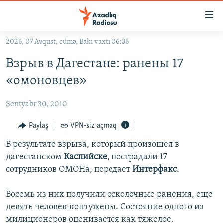
Keçid
linkləri
Əsas
2026, 07 Avqust, cümə, Bakı vaxtı 06:36
məzmuna
GÜNDƏM
Взрыв в Дагестане: ранены 17
qayıt
#İZAHLA
Əsas
«омоновцев»
KORRUPSIOMETR
naviqasiyaya
qayıt
Sentyabr 30, 2010
#ƏSLINDƏ
Axtarışa
FƏRQƏ BAX
Paylaş
VPN-siz açmaq
keç
QANUNI DOĞRU
В результате взрыва, который произошел в
дагестанском
Каспийске
, пострадали 17
ARAŞDIRMA
сотрудников ОМОНа, передает
Интерфакс
.
MULTIMEDIA
Восемь из них получили осколочные ранения, еще
RADIO ARXIV
VIDEO
девять человек контужены. Состояние одного из
HAQQIMIZDA
FOTOQALEREYA
OXU ZALI
милиционеров оценивается как тяжелое.