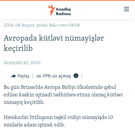
Keçid
linkləri
Əsas
2026, 08 Avqust, şənbə, Bakı vaxtı 08:58
məzmuna
GÜNDƏM
Avropada kütləvi nümayişlər
qayıt
#İZAHLA
Əsas
keçirilib
KORRUPSIOMETR
naviqasiyaya
qayıt
Sentyabr 30, 2010
#ƏSLINDƏ
Axtarışa
FƏRQƏ BAX
Paylaş
VPN-siz açmaq
keç
QANUNI DOĞRU
Bu gün Brüsseldə Avropa Birliyi ölkələrində qəbul
edilən kəskin iqtisadi tədbirlərə etiraz olaraq kütləvi
ARAŞDIRMA
nümayiş keçirilib.
MULTIMEDIA
Həmkarlat İttifaqının təşkil etdiyi nümayişdə 10
RADIO ARXIV
VIDEO
minlərlə adam iştirak edib.
HAQQIMIZDA
FOTOQALEREYA
OXU ZALI