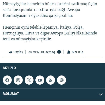
Nümayişçilər həmçinin büdcə kəsirini azaltmaq üçün
İNFOQRAFIKA
AZƏRBAYCAN ƏDƏBIYYATI KITABXANASI
MISSIYAMIZ
BIZI IZLƏ
sosial proqramların ixtisarıyla bağlı Avropa
KARIKATURA
İSLAM VƏ DEMOKRATIYA
PEŞƏ ETIKASI VƏ JURNALISTIKA STANDARTLARIMIZ
Komissiyasının siyasətinə qarşı çıxıblar.
İZ - MƏDƏNIYYƏT PROQRAMI
MATERIALLARIMIZDAN ISTIFADƏ
Həmçinin eyni tələblə İspaniya, İtaliya, Polşa,
AZADLIQRADIOSU MOBIL TELEFONUNUZDA
RFE/RL-in bütün saytları
Portuqaliya, Litva və digər Avropa Birliyi ölkəılərində
BIZIMLƏ ƏLAQƏ
tətil və nümayişlər keçirilir.
XƏBƏR BÜLLETENLƏRIMIZ
Paylaş
VPN-siz açmaq
Bizi izlə
BIZI IZLƏ
MƏLUMAT