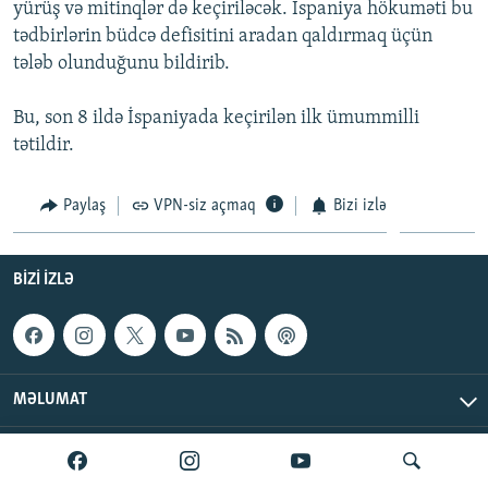
yürüş və mitinqlər də keçiriləcək. İspaniya hökuməti bu
İNFOQRAFIKA
AZƏRBAYCAN ƏDƏBIYYATI KITABXANASI
MISSIYAMIZ
tədbirlərin büdcə defisitini aradan qaldırmaq üçün
BIZI IZLƏ
KARIKATURA
İSLAM VƏ DEMOKRATIYA
PEŞƏ ETIKASI VƏ JURNALISTIKA STANDARTLARIMIZ
tələb olunduğunu bildirib.
İZ - MƏDƏNIYYƏT PROQRAMI
MATERIALLARIMIZDAN ISTIFADƏ
Bu, son 8 ildə İspaniyada keçirilən ilk ümummilli
AZADLIQRADIOSU MOBIL TELEFONUNUZDA
RFE/RL-in bütün saytları
tətildir.
BIZIMLƏ ƏLAQƏ
Paylaş
VPN-siz açmaq
Bizi izlə
XƏBƏR BÜLLETENLƏRIMIZ
BIZI IZLƏ
MƏLUMAT
AzadlıqRadiosu © 2026 Inc. | Bütün hüquqlar qorunur