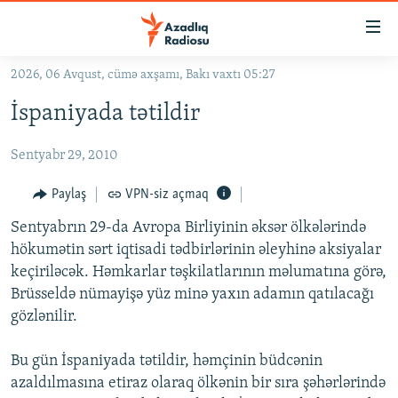
Keçid
linkləri
Əsas
2026, 06 Avqust, cümə axşamı, Bakı vaxtı 05:27
məzmuna
GÜNDƏM
İspaniyada tətildir
qayıt
#İZAHLA
Əsas
Sentyabr 29, 2010
KORRUPSIOMETR
naviqasiyaya
qayıt
#ƏSLINDƏ
Paylaş
VPN-siz açmaq
Axtarışa
FƏRQƏ BAX
keç
Sentyabrın 29-da Avropa Birliyinin əksər ölkələrində
hökumətin sərt iqtisadi tədbirlərinin əleyhinə aksiyalar
QANUNI DOĞRU
keçiriləcək. Həmkarlar təşkilatlarının məlumatına görə,
ARAŞDIRMA
Brüsseldə nümayişə yüz minə yaxın adamın qatılacağı
gözlənilir.
MULTIMEDIA
RADIO ARXIV
VIDEO
Bu gün İspaniyada tətildir, həmçinin büdcənin
HAQQIMIZDA
azaldılmasına etiraz olaraq ölkənin bir sıra şəhərlərində
FOTOQALEREYA
OXU ZALI