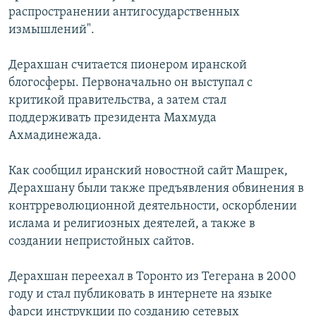
распространении антигосударственных
İNFOQRAFIKA
AZƏRBAYCAN ƏDƏBIYYATI KITABXANASI
MISSIYAMIZ
BIZI IZLƏ
измышлений".
KARIKATURA
İSLAM VƏ DEMOKRATIYA
PEŞƏ ETIKASI VƏ JURNALISTIKA STANDARTLARIMIZ
Дерахшан считается пионером иранской
İZ - MƏDƏNIYYƏT PROQRAMI
MATERIALLARIMIZDAN ISTIFADƏ
блогосферы. Первоначально он выступал с
AZADLIQRADIOSU MOBIL TELEFONUNUZDA
RFE/RL-in bütün saytları
критикой правительства, а затем стал
BIZIMLƏ ƏLAQƏ
поддерживать президента Махмуда
Ахмадинежада.
XƏBƏR BÜLLETENLƏRIMIZ
Как сообщил иранский новостной сайт Машрек,
Дерахшану были также предъявления обвинения в
контрреволюционной деятельности, оскорблении
ислама и религиозных деятелей, а также в
создании непристойных сайтов.
Дерахшан переехал в Торонто из Тегерана в 2000
году и стал публиковать в интернете на языке
фарси инструкции по созданию сетевых