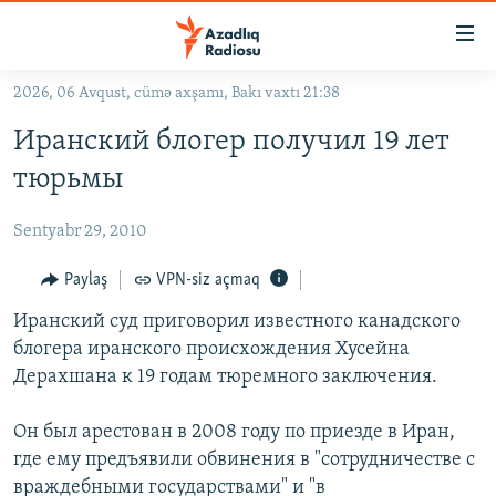
Keçid
linkləri
Əsas
2026, 06 Avqust, cümə axşamı, Bakı vaxtı 21:38
məzmuna
GÜNDƏM
Иранский блогер получил 19 лет
qayıt
#İZAHLA
Əsas
тюрьмы
KORRUPSIOMETR
naviqasiyaya
qayıt
Sentyabr 29, 2010
#ƏSLINDƏ
Axtarışa
FƏRQƏ BAX
Paylaş
VPN-siz açmaq
keç
QANUNI DOĞRU
Иранский суд приговорил известного канадского
блогера иранcкого происхождения Хусейна
ARAŞDIRMA
Дерахшана к 19 годам тюремного заключения.
MULTIMEDIA
Он был арестован в 2008 году по приезде в Иран,
RADIO ARXIV
VIDEO
где ему предъявили обвинения в "сотрудничестве с
HAQQIMIZDA
FOTOQALEREYA
OXU ZALI
враждебными государствами" и "в