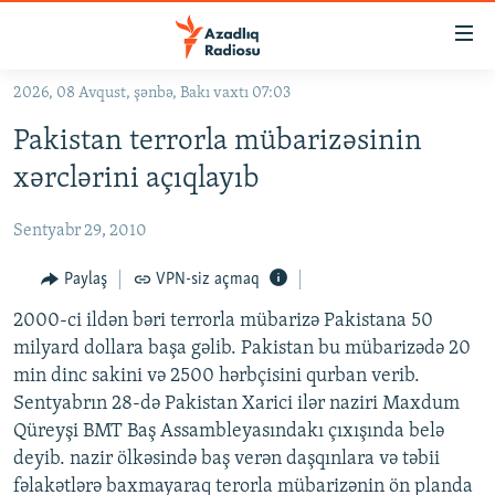
Keçid
linkləri
Əsas
2026, 08 Avqust, şənbə, Bakı vaxtı 07:03
məzmuna
GÜNDƏM
Pakistan terrorla mübarizəsinin
qayıt
#İZAHLA
Əsas
xərclərini açıqlayıb
KORRUPSIOMETR
naviqasiyaya
qayıt
Sentyabr 29, 2010
#ƏSLINDƏ
Axtarışa
FƏRQƏ BAX
Paylaş
VPN-siz açmaq
keç
QANUNI DOĞRU
2000-ci ildən bəri terrorla mübarizə Pakistana 50
milyard dollara başa gəlib. Pakistan bu mübarizədə 20
ARAŞDIRMA
min dinc sakini və 2500 hərbçisini qurban verib.
MULTIMEDIA
Sentyabrın 28-də Pakistan Xarici ilər naziri Maxdum
Qüreyşi BMT Baş Assambleyasındakı çıxışında belə
RADIO ARXIV
VIDEO
deyib. nazir ölkəsində baş verən daşqınlara və təbii
HAQQIMIZDA
FOTOQALEREYA
OXU ZALI
fəlakətlərə baxmayaraq terorla mübarizənin ön planda