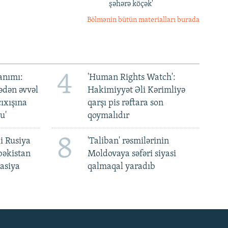
şəhərə köçək'
Bölmənin bütün materialları burada
4
anımı:
'Human Rights Watch':
ədən əvvəl
Hakimiyyət Əli Kərimliyə
ıxışına
qarşı pis rəftara son
u'
qoymalıdır
8
i Rusiya
'Taliban' rəsmilərinin
bəkistan
Moldovaya səfəri siyasi
asiya
qalmaqal yaradıb