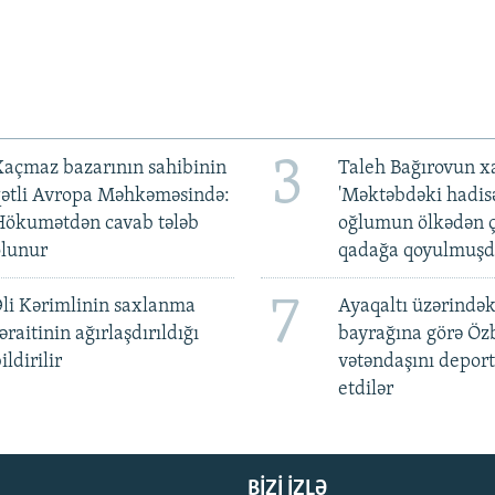
3
açmaz bazarının sahibinin
Taleh Bağırovun x
qətli Avropa Məhkəməsində:
'Məktəbdəki hadis
Hökumətdən cavab tələb
oğlumun ölkədən ç
olunur
qadağa qoyulmuşd
7
li Kərimlinin saxlanma
Ayaqaltı üzərindək
əraitinin ağırlaşdırıldığı
bayrağına görə Öz
ildirilir
vətəndaşını deport
etdilər
BIZI IZLƏ