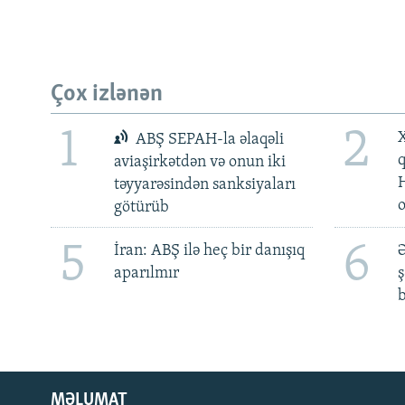
Çox izlənən
1
2
X
ABŞ SEPAH-la əlaqəli
aviaşirkətdən və onun iki
təyyarəsindən sanksiyaları
götürüb
5
6
İran: ABŞ ilə heç bir danışıq
Ə
aparılmır
ş
b
MƏLUMAT