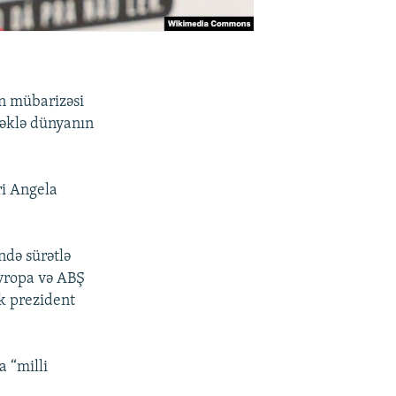
an mübarizəsi
məklə dünyanın
ri Angela
ndə sürətlə
Avropa və ABŞ
ək prezident
a “milli