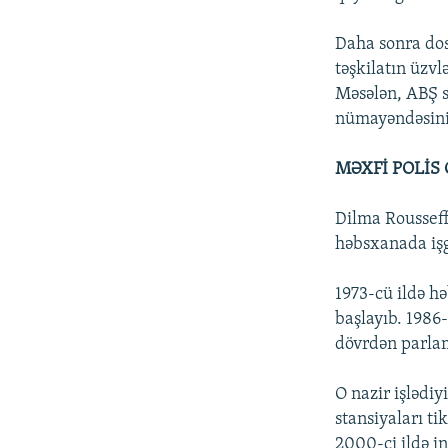
Daha sonra dost
təşkilatın üzvl
Məsələn, ABŞ s
nümayəndəsini 
MƏXFİ POLİS
Dilma Rousseff 
həbsxanada işg
1973-cü ildə h
başlayıb. 1986-
dövrdən parla
O nazir işlədiy
stansiyaları t
2000-ci ildə i