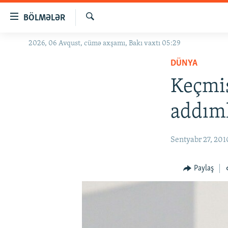
Keçid
BÖLMƏLƏR
linkləri
Axtar
Əsas
2026, 06 Avqust, cümə axşamı, Bakı vaxtı 05:29
GÜNDƏM
məzmuna
DÜNYA
#İZAHLA
qayıt
Əsas
Keçmiş
KORRUPSIOMETR
naviqasiyaya
#ƏSLINDƏ
qayıt
addım
Axtarışa
FƏRQƏ BAX
keç
QANUNI DOĞRU
Sentyabr 27, 201
ARAŞDIRMA
Paylaş
MULTIMEDIA
RADIO ARXIV
VIDEO
HAQQIMIZDA
FOTOQALEREYA
OXU ZALI