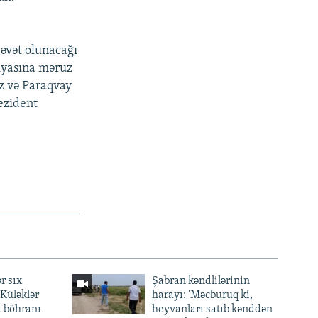
əvət olunacağı
iyasına məruz
z və Paraqvay
ezident
r sıx
Şabran kəndlilərinin
— Küləklər
harayı: 'Məcburuq ki,
a böhranı
heyvanları satıb kənddən