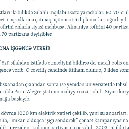
ları ilə bilikdə Silahlı İnqilabi Dəstə yaradıblar. 60-70-ci i
əri məqsədlərinə çatmaq üçün xarici diplomatları oğurlayıb 
əfirini onlarla siyasi məhbusa, Almaniya səfirini 40 partiza
70 partizana dəyişiblər.
 ONA İŞGƏNCƏ VERRİB
özü silahdan istifadə etmədiyini bildirsə də, məxfi polis o
əncə verib. O çevriliş cəhdində ittiham olunub, 3 ildən son
əbsxanadan çıxandan sonra isə yenidən universitetdə təhsi
cı ildə Porto Alegre ştatının maliyyə naziri olub. Siyasi kar
mağa başlayıb.
i dövrdə 1000 km elektrik xətləri çəkilib, yeni su anbarları,
ikilib, “imkan olduqca işığı söndürək” qənaət kampaniyasına 
ndiki prezident Lulanın partiyasına qoşulub. 2003-cü ildə L