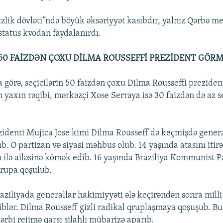
izlik dövləti”ndə böyük əksəriyyət kasıbdır, yalnız Qərbə me
tatus kvodan faydalanırdı.
 50 FAİZDƏN ÇOXU DİLMA ROUSSEFFİ PREZİDENT GÖRM
a görə, seçicilərin 50 faizdən çoxu Dilma Rousseffi prezide
n yaxın rəqibi, mərkəzçi Xose Serraya isə 30 faizdən də az s
identi Mujica Jose kimi Dilma Rousseff də keçmişdə genera
b. O partizan və siyasi məhbus olub. 14 yaşında atasını iti
ı ilə ailəsinə kömək edib. 16 yaşında Braziliya Kommunist 
rupa qoşulub.
aziliyada generallar hakimiyyəti ələ keçirəndən sonra milli
diblər. Dilma Rousseff gizli radikal qruplaşmaya qoşuşub. B
ərbi rejimə qarşı silahlı mübarizə aparıb.