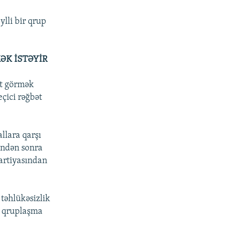
ylli bir qrup
ƏK İSTƏYİR
nt görmək
eçici rəğbət
llara qarşı
rəndən sonra
Partiyasından
 təhlükəsizlik
u qruplaşma