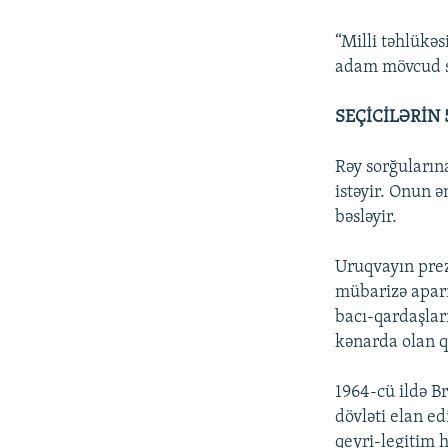
“Milli təhlükəs
adam mövcud s
SEÇİCİLƏRİN
Rəy sorğuların
istəyir. Onun ə
bəsləyir.
Uruqvayın prez
mübarizə aparı
bacı-qardaşlar
kənarda olan q
1964-cü ildə Br
dövləti elan e
qeyri-legitim h