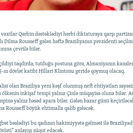
r vaxtlar Qərbin dəstəklədiyi hərbi diktaturaya qarşı partiz
lı Dilma Rousseff gələn həftə Braziliyanın prezidenti seçil
ınına çevrilə bilər.
çildiyi təqdirdə, tutduğu postuna görə, Almaniyanın kansle
-ın dövlət katibi Hillari Klintonu geridə qoymuş olacaq.
isi olan Braziliya yeni kəşf olunmuş neft ehtiyatları sayəsi
Bu ölkənin inkişaf tempi yalnız Çinlə müqayisə oluna bilər. 
empinə yalnız həsəd apara bilər. Gələn bazar günü keçiriləc
ma Rousseff böyük ehtimalla qalib gələcək.
bət bəslədiyi bu qadının hakimiyyətə gəlməsi ilə Braziliyad
övləti” anlayışı süqut edəcək.