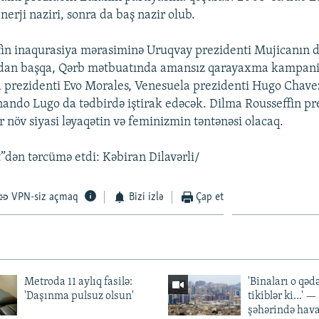
erji naziri, sonra da baş nazir olub.
in inaqurasiya mərasiminə Uruqvay prezidenti Mujicanın d
undan başqa, Qərb mətbuatında amansız qarayaxma kampan
a prezidenti Evo Morales, Venesuela prezidenti Hugo Chave
nando Lugo da tədbirdə iştirak edəcək. Dilma Rousseffin pr
ir növ siyasi ləyaqətin və feminizmin təntənəsi olacaq.
dən tərcümə etdi: Kəbiran Dilavərli/
VPN-siz açmaq
Bizi izlə
Çap et
Metroda 11 aylıq fasilə:
'Binaları o qədə
'Daşınma pulsuz olsun'
tikiblər ki...' 
şəhərində hav