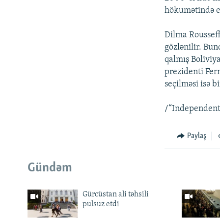
hökumətində en
Dilma Rousseff
gözlənilir. B
qalmış Boliviy
prezidenti Fer
seçilməsi isə b
/“Independent”
Paylaş
Gündəm
Gürcüstan ali təhsili
pulsuz etdi