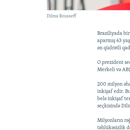
Dilma Rousseff
Braziliyada bi
aparmış 63 yaş
ən qüdrətli qad
O prezident se
Merkeli və ABŞ
200 milyon əhal
inkişaf edir. 
belə inkişaf t
seçkisində Dil
Milyonların rəğ
təhlükəsizlik d