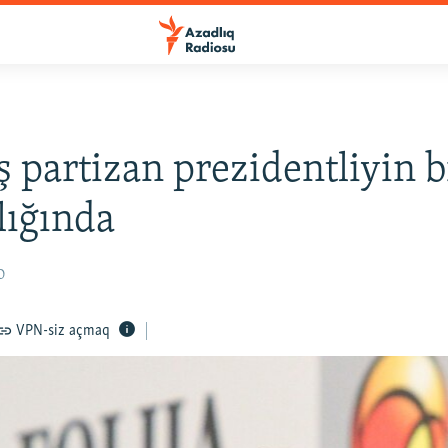
 partizan prezidentliyin b
lığında
0
VPN-siz açmaq