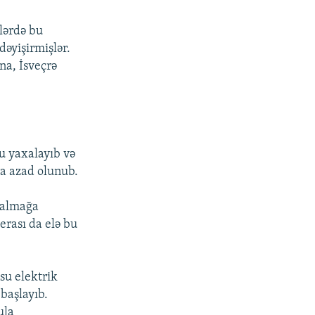
llərdə bu
dəyişirmişlər.
na, İsveçrə
nu yaxalayıb və
ra azad olunub.
l almağa
yerası da elə bu
 su elektrik
başlayıb.
ula