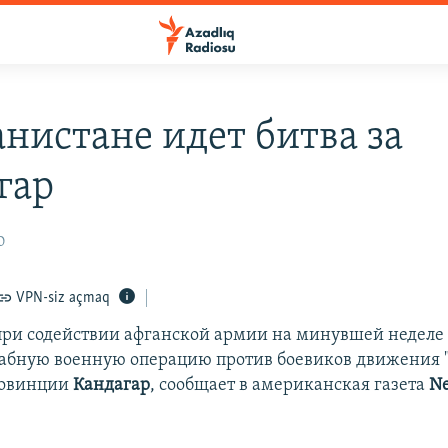
анистане идет битва за
гар
0
VPN-siz açmaq
ри содействии афганской армии на минувшей неделе
бную военную операцию против боевиков движения "
ровинции
Кандагар
, сообщает в американская газета
N