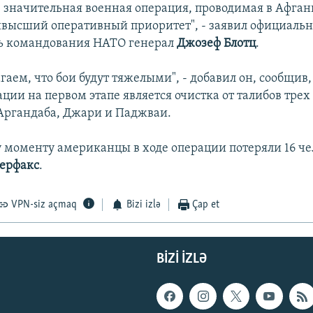
е значительная военная операция, проводимая в Афган
высший оперативный приоритет", - заявил официаль
ь командования НАТО генерал
Джозеф Блотц
.
аем, что бои будут тяжелыми", - добавил он, сообщив,
ции на первом этапе является очистка от талибов трех
Аргандаба, Джари и Паджваи.
 моменту американцы в ходе операции потеряли 16 че
ерфакс
.
VPN-siz açmaq
Bizi izlə
Çap et
BIZI IZLƏ