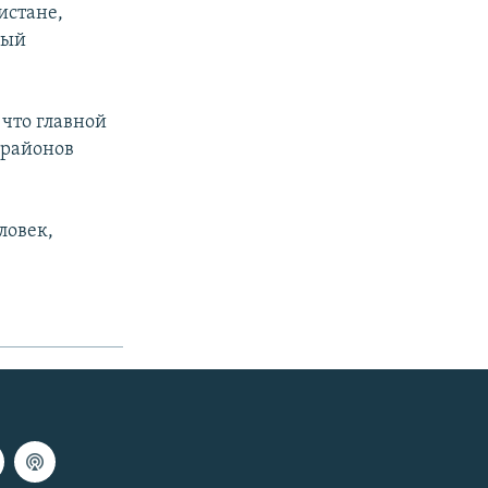
истане,
ный
 что главной
 районов
ловек,