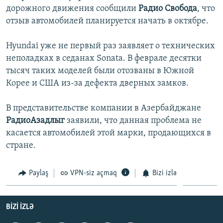
дорожного движения сообщили
Радио Свобода
, что
İNFOQRAFIKA
AZƏRBAYCAN ƏDƏBIYYATI KITABXANASI
MISSIYAMIZ
BIZI IZLƏ
отзыв автомобилей планируется начать в октябре.
KARIKATURA
İSLAM VƏ DEMOKRATIYA
PEŞƏ ETIKASI VƏ JURNALISTIKA STANDARTLARIMIZ
Hyundai уже не первый раз заявляет о технических
İZ - MƏDƏNIYYƏT PROQRAMI
MATERIALLARIMIZDAN ISTIFADƏ
неполадках в седанах Sonata. В феврале десятки
AZADLIQRADIOSU MOBIL TELEFONUNUZDA
RFE/RL-in bütün saytları
тысяч таких моделей были отозваны в Южной
BIZIMLƏ ƏLAQƏ
Корее и США из-за дефекта дверных замков.
XƏBƏR BÜLLETENLƏRIMIZ
В представительстве компании в Азербайджане
РадиоАзадлыг
заявили, что данная проблема не
касается автомобилей этой марки, продающихся в
стране.
Paylaş
VPN-siz açmaq
Bizi izlə
BIZI IZLƏ