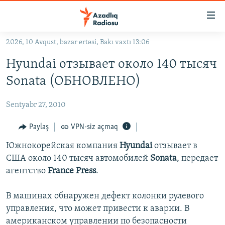
Keçid
linkləri
Əsas
2026, 10 Avqust, bazar ertəsi, Bakı vaxtı 13:06
məzmuna
GÜNDƏM
Hyundai отзывает около 140 тысяч
qayıt
#İZAHLA
Əsas
Sonata (ОБНОВЛЕНО)
KORRUPSIOMETR
naviqasiyaya
qayıt
Sentyabr 27, 2010
#ƏSLINDƏ
Axtarışa
FƏRQƏ BAX
Paylaş
VPN-siz açmaq
keç
QANUNI DOĞRU
Южнокорейская компания
Hyundai
отзывает в
США около 140 тысяч автомобилей
Sonata
, передает
ARAŞDIRMA
агентство
France Press
.
MULTIMEDIA
В машинах обнаружен дефект колонки рулевого
RADIO ARXIV
VIDEO
управления, что может привести к аварии. В
HAQQIMIZDA
FOTOQALEREYA
OXU ZALI
американском управлении по безопасности