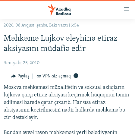
Keçid
linkləri
Əsas
2026, 08 Avqust, şənbə, Bakı vaxtı 16:54
məzmuna
GÜNDƏM
Məhkəmə Lujkov əleyhinə etiraz
qayıt
#İZAHLA
Əsas
aksiyasını müdafiə edir
KORRUPSIOMETR
naviqasiyaya
qayıt
Sentyabr 25, 2010
#ƏSLINDƏ
Axtarışa
FƏRQƏ BAX
Paylaş
VPN-siz açmaq
keç
QANUNI DOĞRU
Moskva məhkəməsi müxalifətin və seksual azlıqların
lujkova qarşı etiraz aksiyası keçirmək hüquqnun təmin
ARAŞDIRMA
edilməsi barədə qərar çıxarıb. Hansısa etiraz
MULTIMEDIA
aksiyasının keçirilməsini nadir hallarda məhkəmə bu
cür dəstəkləyir.
RADIO ARXIV
VIDEO
HAQQIMIZDA
FOTOQALEREYA
OXU ZALI
Bundan əvvəl rayon məhkəməsi yerli bələdiyyənin