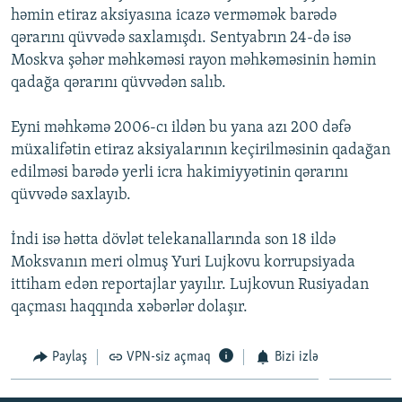
həmin etiraz aksiyasına icazə verməmək barədə
İNFOQRAFIKA
AZƏRBAYCAN ƏDƏBIYYATI KITABXANASI
MISSIYAMIZ
BIZI IZLƏ
qərarını qüvvədə saxlamışdı. Sentyabrın 24-də isə
KARIKATURA
İSLAM VƏ DEMOKRATIYA
PEŞƏ ETIKASI VƏ JURNALISTIKA STANDARTLARIMIZ
Moskva şəhər məhkəməsi rayon məhkəməsinin həmin
qadağa qərarını qüvvədən salıb.
İZ - MƏDƏNIYYƏT PROQRAMI
MATERIALLARIMIZDAN ISTIFADƏ
AZADLIQRADIOSU MOBIL TELEFONUNUZDA
RFE/RL-in bütün saytları
Eyni məhkəmə 2006-cı ildən bu yana azı 200 dəfə
BIZIMLƏ ƏLAQƏ
müxalifətin etiraz aksiyalarının keçirilməsinin qadağan
edilməsi barədə yerli icra hakimiyyətinin qərarını
XƏBƏR BÜLLETENLƏRIMIZ
qüvvədə saxlayıb.
İndi isə hətta dövlət telekanallarında son 18 ildə
Moksvanın meri olmuş Yuri Lujkovu korrupsiyada
ittiham edən reportajlar yayılır. Lujkovun Rusiyadan
qaçması haqqında xəbərlər dolaşır.
Paylaş
VPN-siz açmaq
Bizi izlə