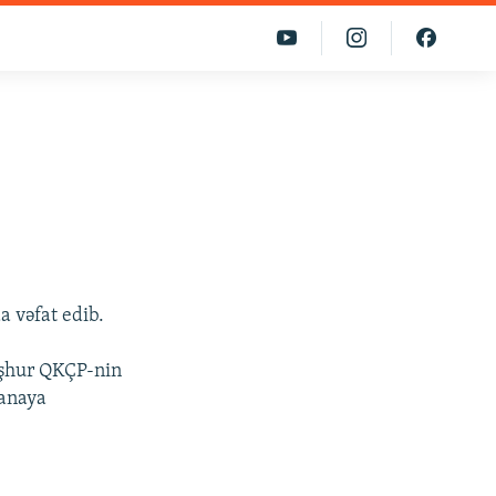
 vəfat edib.
əşhur QKÇP-nin
xanaya