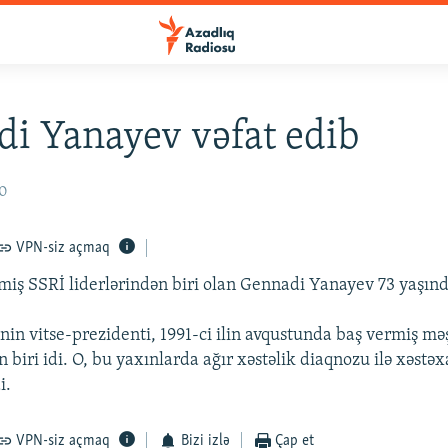
i Yanayev vəfat edib
10
VPN-siz açmaq
ş SSRİ liderlərindən biri olan Gennadi Yanayev 73 yaşında
in vitse-prezidenti, 1991-ci ilin avqustunda baş vermiş m
 biri idi. O, bu yaxınlarda ağır xəstəlik diaqnozu ilə xəstə
i.
VPN-siz açmaq
Bizi izlə
Çap et