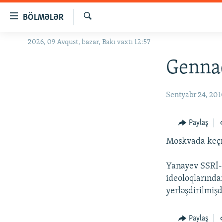
Keçid
BÖLMƏLƏR
linkləri
Axtar
Əsas
2026, 09 Avqust, bazar, Bakı vaxtı 12:57
GÜNDƏM
məzmuna
#İZAHLA
Gennad
qayıt
Əsas
KORRUPSIOMETR
naviqasiyaya
Sentyabr 24, 20
#ƏSLINDƏ
qayıt
Axtarışa
FƏRQƏ BAX
Paylaş
keç
QANUNI DOĞRU
Moskvada keçmi
ARAŞDIRMA
Yanayev SSRİ-n
MULTIMEDIA
ideoloqlarından
RADIO ARXIV
VIDEO
yerləşdirilmişd
HAQQIMIZDA
FOTOQALEREYA
OXU ZALI
Paylaş