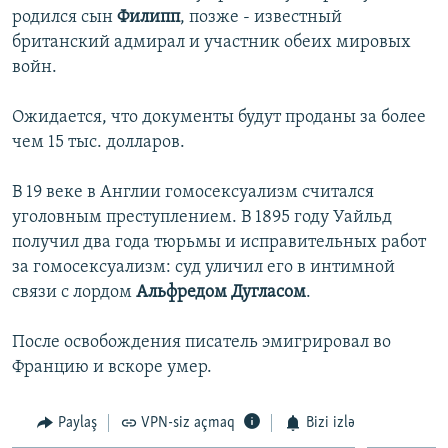
родился сын
Филипп
, позже - известный
İNFOQRAFIKA
AZƏRBAYCAN ƏDƏBIYYATI KITABXANASI
MISSIYAMIZ
BIZI IZLƏ
британский адмирал и участник обеих мировых
KARIKATURA
İSLAM VƏ DEMOKRATIYA
PEŞƏ ETIKASI VƏ JURNALISTIKA STANDARTLARIMIZ
войн.
İZ - MƏDƏNIYYƏT PROQRAMI
MATERIALLARIMIZDAN ISTIFADƏ
Ожидается, что документы будут проданы за более
AZADLIQRADIOSU MOBIL TELEFONUNUZDA
RFE/RL-in bütün saytları
чем 15 тыс. долларов.
BIZIMLƏ ƏLAQƏ
В 19 веке в Англии гомосексуализм считался
XƏBƏR BÜLLETENLƏRIMIZ
уголовным преступлением. В 1895 году Уайльд
получил два года тюрьмы и исправительных работ
за гомосексуализм: суд уличил его в интимной
связи с лордом
Альфредом Дугласом
.
После освобождения писатель эмигрировал во
Францию и вскоре умер.
Paylaş
VPN-siz açmaq
Bizi izlə