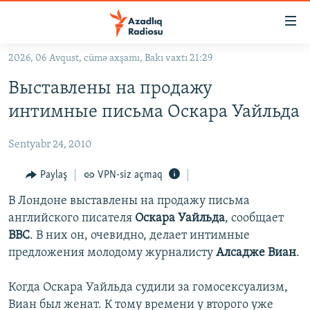
Keçid
linkləri
Əsas
2026, 06 Avqust, cümə axşamı, Bakı vaxtı 21:29
məzmuna
GÜNDƏM
Выставлены на продажу
qayıt
#İZAHLA
Əsas
интимные письма Оскара Уайльда
KORRUPSIOMETR
naviqasiyaya
qayıt
Sentyabr 24, 2010
#ƏSLINDƏ
Axtarışa
FƏRQƏ BAX
Paylaş
VPN-siz açmaq
keç
QANUNI DOĞRU
В Лондоне выставлены на продажу письма
английского писателя
Оскара Уайльда
, сообщает
ARAŞDIRMA
ВВС
. В них он, очевидно, делает интимные
MULTIMEDIA
предложения молодому журналисту
Алсадже Виан
.
RADIO ARXIV
VIDEO
Когда Оскара Уайльда судили за гомосексуализм,
HAQQIMIZDA
FOTOQALEREYA
OXU ZALI
Виан был женат. К тому времени у второго уже