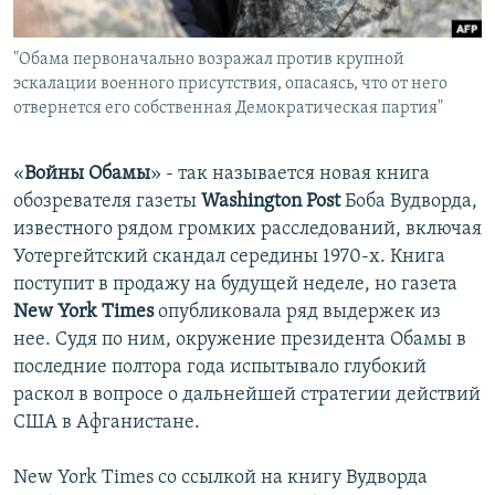
İNFOQRAFIKA
AZƏRBAYCAN ƏDƏBIYYATI KITABXANASI
MISSIYAMIZ
BIZI IZLƏ
"Обама первоначально возражал против крупной
KARIKATURA
İSLAM VƏ DEMOKRATIYA
PEŞƏ ETIKASI VƏ JURNALISTIKA STANDARTLARIMIZ
эскалации военного присутствия, опасаясь, что от него
İZ - MƏDƏNIYYƏT PROQRAMI
MATERIALLARIMIZDAN ISTIFADƏ
отвернется его собственная Демократическая партия"
AZADLIQRADIOSU MOBIL TELEFONUNUZDA
RFE/RL-in bütün saytları
«
Войны Обамы
» - так называется новая книга
BIZIMLƏ ƏLAQƏ
обозревателя газеты
Washington Post
Боба Вудворда,
XƏBƏR BÜLLETENLƏRIMIZ
известного рядом громких расследований, включая
Уотергейтский скандал середины 1970-х. Книга
поступит в продажу на будущей неделе, но газета
New York Times
опубликовала ряд выдержек из
нее. Судя по ним, окружение президента Обамы в
последние полтора года испытывало глубокий
раскол в вопросе о дальнейшей стратегии действий
США в Афганистане.
New York Times со ссылкой на книгу Вудворда