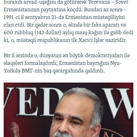
buraxıb arvad-uşağını da götürərək Yerevana – Sovet
Ermənistanının paytaxtına köçdü. Bundan az sonra -
1991-ci il sentyabrın 21-də Ermənistan müstəqilliyini
elan etdi. Bir qədər sonra o, əlində bir faks aparatı və
600 rubbluq (143 dollar) aylıq maaş kağızı ilə gəlib dedi
ki, o, müstəqil respublikanın ilk Xarici İşlər naziridir.
Bir il ərzində o, dünyanın ən böyük demokratiyaları ilə
əlaqələri formalaşdırdı, Ermənistan bayrağını Nyu-
Yorkda BMT-nin baş qərargahında qaldırdı.