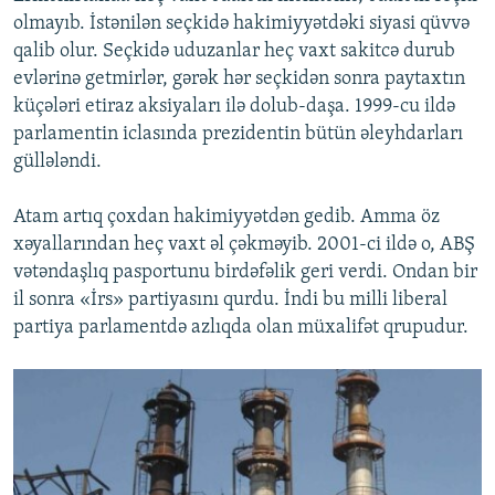
olmayıb. İstənilən seçkidə hakimiyyətdəki siyasi qüvvə
qalib olur. Seçkidə uduzanlar heç vaxt sakitcə durub
evlərinə getmirlər, gərək hər seçkidən sonra paytaxtın
küçələri etiraz aksiyaları ilə dolub-daşa. 1999-cu ildə
parlamentin iclasında prezidentin bütün əleyhdarları
güllələndi.
Atam artıq çoxdan hakimiyyətdən gedib. Amma öz
xəyallarından heç vaxt əl çəkməyib. 2001-ci ildə o, ABŞ
vətəndaşlıq pasportunu birdəfəlik geri verdi. Ondan bir
il sonra «İrs» partiyasını qurdu. İndi bu milli liberal
partiya parlamentdə azlıqda olan müxalifət qrupudur.