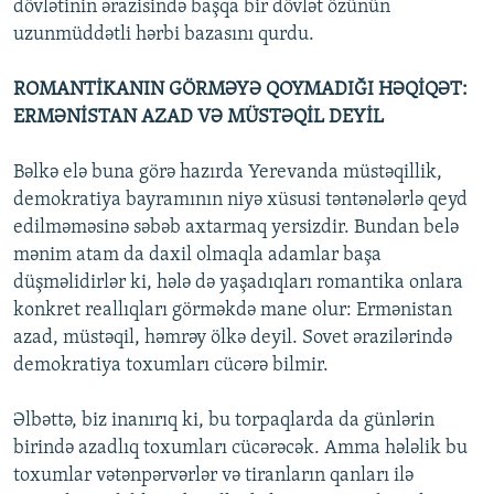
dövlətinin ərazisində başqa bir dövlət özünün
uzunmüddətli hərbi bazasını qurdu.
ROMANTİKANIN GÖRMƏYƏ QOYMADIĞI HƏQİQƏT:
ERMƏNİSTAN AZAD VƏ MÜSTƏQİL DEYİL
Bəlkə elə buna görə hazırda Yerevanda müstəqillik,
demokratiya bayramının niyə xüsusi təntənələrlə qeyd
edilməməsinə səbəb axtarmaq yersizdir. Bundan belə
mənim atam da daxil olmaqla adamlar başa
düşməlidirlər ki, hələ də yaşadıqları romantika onlara
konkret reallıqları görməkdə mane olur: Ermənistan
azad, müstəqil, həmrəy ölkə deyil. Sovet ərazilərində
demokratiya toxumları cücərə bilmir.
Əlbəttə, biz inanırıq ki, bu torpaqlarda da günlərin
birində azadlıq toxumları cücərəcək. Amma hələlik bu
toxumlar vətənpərvərlər və tiranların qanları ilə