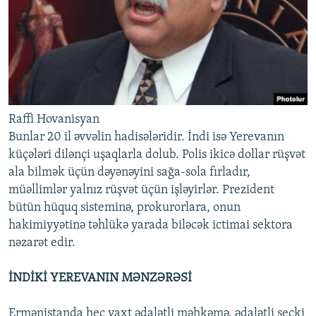
Raffi Hovanisyan
Bunlar 20 il əvvəlin hadisələridir. İndi isə Yerevanın
küçələri dilənçi uşaqlarla dolub. Polis ikicə dollar rüşvət
ala bilmək üçün dəyənəyini sağa-sola fırladır,
müəllimlər yalnız rüşvət üçün işləyirlər. Prezident
bütün hüquq sisteminə, prokurorlara, onun
hakimiyyətinə təhlükə yarada biləcək ictimai sektora
nəzarət edir.
İNDİKİ YEREVANIN MƏNZƏRƏSİ
Ermənistanda heç vaxt ədalətli məhkəmə, ədalətli seçki