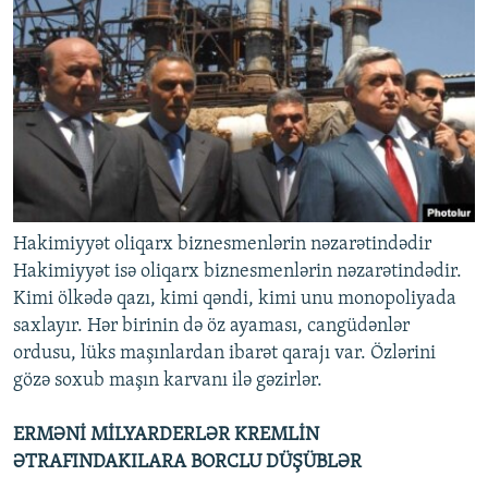
Hakimiyyət oliqarx biznesmenlərin nəzarətindədir
Hakimiyyət isə oliqarx biznesmenlərin nəzarətindədir.
Kimi ölkədə qazı, kimi qəndi, kimi unu monopoliyada
saxlayır. Hər birinin də öz ayaması, cangüdənlər
ordusu, lüks maşınlardan ibarət qarajı var. Özlərini
gözə soxub maşın karvanı ilə gəzirlər.
ERMƏNİ MİLYARDERLƏR KREMLİN
ƏTRAFINDAKILARA BORCLU DÜŞÜBLƏR