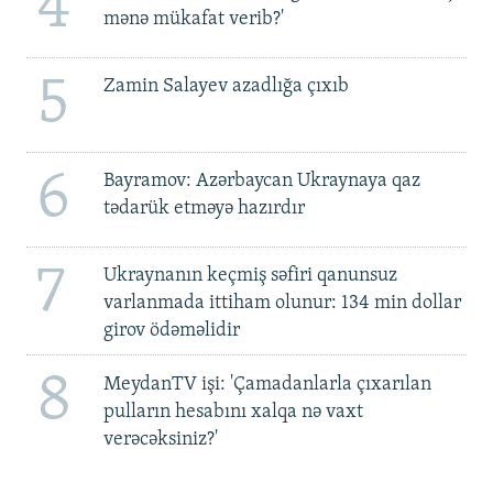
4
mənə mükafat verib?'
5
Zamin Salayev azadlığa çıxıb
6
Bayramov: Azərbaycan Ukraynaya qaz
tədarük etməyə hazırdır
7
Ukraynanın keçmiş səfiri qanunsuz
varlanmada ittiham olunur: 134 min dollar
girov ödəməlidir
8
MeydanTV işi: 'Çamadanlarla çıxarılan
pulların hesabını xalqa nə vaxt
verəcəksiniz?'