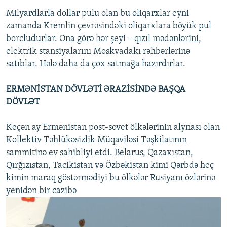
Milyardlarla dollar pulu olan bu oliqarxlar eyni
zamanda Kremlin çevrəsindəki oliqarxlara böyük pul
borcludurlar. Ona görə hər şeyi – qızıl mədənlərini,
elektrik stansiyalarını Moskvadakı rəhbərlərinə
satıblar. Hələ daha da çox satmağa hazırdırlar.
ERMƏNİSTAN DÖVLƏTİ ƏRAZİSİNDƏ BAŞQA
DÖVLƏT
Keçən ay Ermənistan post-sovet ölkələrinin alynası olan
Kollektiv Təhlükəsizlik Müqaviləsi Təşkilatının
sammitinə ev sahibliyi etdi. Belarus, Qazaxıstan,
Qırğızıstan, Tacikistan və Özbəkistan kimi Qərbdə heç
kimin maraq göstərmədiyi bu ölkələr Rusiyanı özlərinə
yenidən bir cazibə