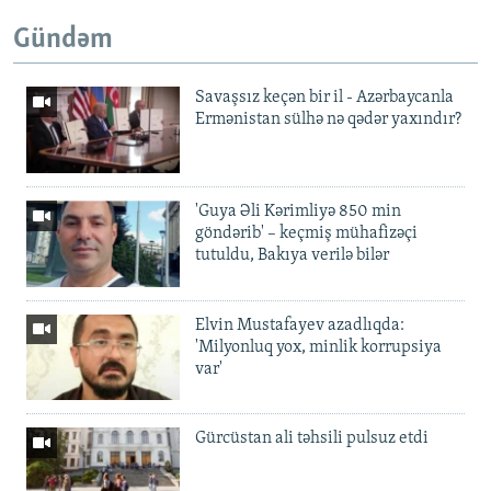
Gündəm
Savaşsız keçən bir il - Azərbaycanla
Ermənistan sülhə nə qədər yaxındır?
'Guya Əli Kərimliyə 850 min
göndərib' – keçmiş mühafizəçi
tutuldu, Bakıya verilə bilər
Elvin Mustafayev azadlıqda:
'Milyonluq yox, minlik korrupsiya
var'
Gürcüstan ali təhsili pulsuz etdi