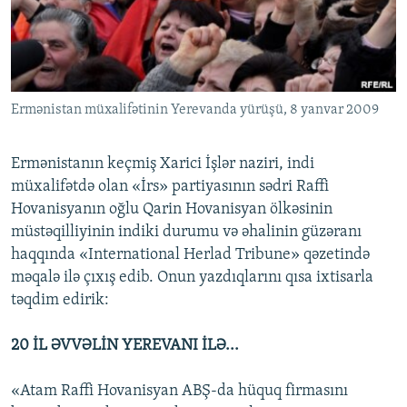
İNFOQRAFIKA
AZƏRBAYCAN ƏDƏBIYYATI KITABXANASI
MISSIYAMIZ
BIZI IZLƏ
KARIKATURA
İSLAM VƏ DEMOKRATIYA
PEŞƏ ETIKASI VƏ JURNALISTIKA STANDARTLARIMIZ
İZ - MƏDƏNIYYƏT PROQRAMI
MATERIALLARIMIZDAN ISTIFADƏ
Ermənistan müxalifətinin Yerevanda yürüşü, 8 yanvar 2009
AZADLIQRADIOSU MOBIL TELEFONUNUZDA
RFE/RL-in bütün saytları
BIZIMLƏ ƏLAQƏ
Ermənistanın keçmiş Xarici İşlər naziri, indi
XƏBƏR BÜLLETENLƏRIMIZ
müxalifətdə olan «İrs» partiyasının sədri Raffi
Hovanisyanın oğlu Qarin Hovanisyan ölkəsinin
müstəqilliyinin indiki durumu və əhalinin güzəranı
haqqında «International Herlad Tribune» qəzetində
məqalə ilə çıxış edib. Onun yazdıqlarını qısa ixtisarla
təqdim edirik:
20 İL ƏVVƏLİN YEREVANI İLƏ...
«Atam Raffi Hovanisyan ABŞ-da hüquq firmasını