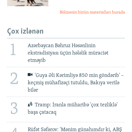
Bölmənin bütün materialları burada
Çox izlənən
1
Azərbaycan Bəhruz Həsənlinin
ekstradisiyası üçün hələlik müraciət
etməyib
2
'Guya Əli Kərimliyə 850 min göndərib' –
keçmiş mühafizəçi tutuldu, Bakıya verilə
bilər
3
Tramp: İranla müharibə 'çox tezliklə'
başa çatacaq
Rüfət Səfərov: 'Mənim günahımdır ki, ABŞ