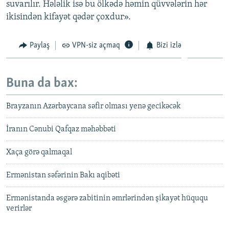
suvarılır. Hələlik isə bu ölkədə həmin qüvvələrin hər
ikisindən kifayət qədər çoxdur».
Paylaş
VPN-siz açmaq
Bizi izlə
Buna da bax:
Brayzanın Azərbaycana səfir olması yenə gecikəcək
İranın Cənubi Qafqaz məhəbbəti
Xaça görə qalmaqal
Ermənistan səfərinin Bakı aqibəti
Ermənistanda əsgərə zabitinin əmrlərindən şikayət hüququ
verirlər