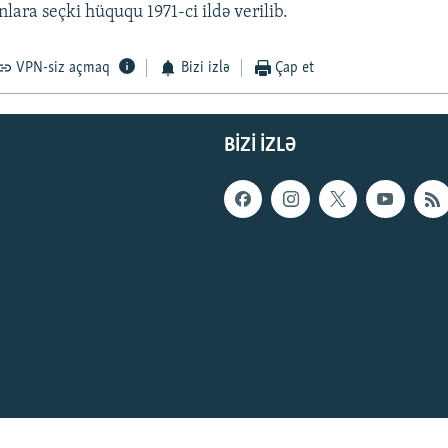
lara seçki hüququ 1971-ci ildə verilib.
VPN-siz açmaq
Bizi izlə
Çap et
BIZI IZLƏ