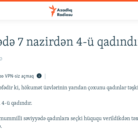
ədə 7 nazirdən 4-ü qadındı
10
VPN-siz açmaq
əfədir ki, hökumət üzvlərinin yarıdan çoxunu qadınlar təşki
 4-ü qadındır.
mummilli səviyyədə qadınlara seçki hüququ verildikdən tə
.