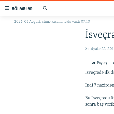
Keçid
BÖLMƏLƏR
linkləri
Axtar
Əsas
2026, 06 Avqust, cümə axşamı, Bakı vaxtı 07:40
GÜNDƏM
məzmuna
#İZAHLA
İsveçr
qayıt
Əsas
KORRUPSIOMETR
naviqasiyaya
Sentyabr 22, 20
#ƏSLINDƏ
qayıt
Axtarışa
FƏRQƏ BAX
Paylaş
keç
QANUNI DOĞRU
İsveçrədə ilk d
ARAŞDIRMA
İndi 7 nazirdən
MULTIMEDIA
RADIO ARXIV
VIDEO
Bu İsveçrədə ü
sonra baş verib
HAQQIMIZDA
FOTOQALEREYA
OXU ZALI