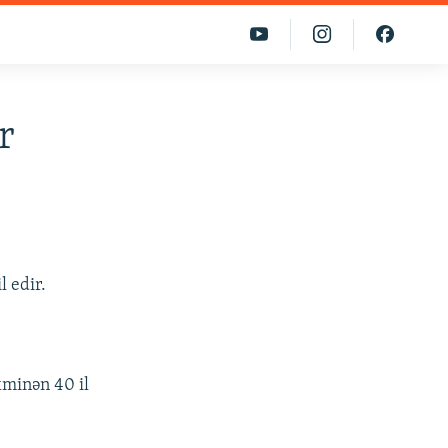
r
l edir.
xminən 40 il