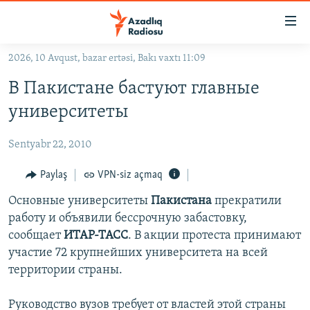
Keçid
linkləri
Əsas
2026, 10 Avqust, bazar ertəsi, Bakı vaxtı 11:09
məzmuna
GÜNDƏM
В Пакистане бастуют главные
qayıt
#İZAHLA
Əsas
университеты
KORRUPSIOMETR
naviqasiyaya
qayıt
Sentyabr 22, 2010
#ƏSLINDƏ
Axtarışa
FƏRQƏ BAX
Paylaş
VPN-siz açmaq
keç
QANUNI DOĞRU
Основные университеты
Пакистана
прекратили
работу и объявили бессрочную забастовку,
ARAŞDIRMA
сообщает
ИТАР-ТАСС
. В акции протеста принимают
MULTIMEDIA
участие 72 крупнейших университета на всей
территории страны.
RADIO ARXIV
VIDEO
HAQQIMIZDA
FOTOQALEREYA
OXU ZALI
Руководство вузов требует от властей этой страны