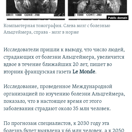
İNFOQRAFIKA
AZƏRBAYCAN ƏDƏBIYYATI KITABXANASI
MISSIYAMIZ
BIZI IZLƏ
KARIKATURA
İSLAM VƏ DEMOKRATIYA
PEŞƏ ETIKASI VƏ JURNALISTIKA STANDARTLARIMIZ
Компьютерная томография. Слева мозг с болезнью
İZ - MƏDƏNIYYƏT PROQRAMI
MATERIALLARIMIZDAN ISTIFADƏ
Альцгеймера, справа - мозг в норме
AZADLIQRADIOSU MOBIL TELEFONUNUZDA
RFE/RL-in bütün saytları
BIZIMLƏ ƏLAQƏ
Исследователи пришли к выводу, что число людей,
страдающих от болезни Альцгеймера, увеличится
XƏBƏR BÜLLETENLƏRIMIZ
вдвое в течение ближайших 20 лет, пишет во
вторник французская газета
Le Monde
.
Исследование, проведенное Международной
организацией по изучению болезни Альцгеймера,
показало, что в настоящее время от этого
заболевания страдают около 35 млн человек.
По прогнозам специалистов, к 2030 году эта
болезнь будет выявлена у 66 млн человек, а к 2050