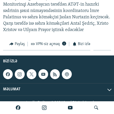
Monitorinqi Azərbaycan tərəfdən ATƏT-in hazırki
İNFOQRAFIKA
AZƏRBAYCAN ƏDƏBIYYATI KITABXANASI
MISSIYAMIZ
BIZI IZLƏ
sədrinin şəxsi nümayəndəsinin koordinatoru İmre
KARIKATURA
İSLAM VƏ DEMOKRATIYA
PEŞƏ ETIKASI VƏ JURNALISTIKA STANDARTLARIMIZ
Palatinus və səhra köməkçisi Jaslan Nurtazin keçirəcək.
Qarşı tərəfdə isə səhra köməkçiləri Antal Şedriç, Xristo
İZ - MƏDƏNIYYƏT PROQRAMI
MATERIALLARIMIZDAN ISTIFADƏ
Xristov və Uilyam Prayor iştirak edəcəklər
AZADLIQRADIOSU MOBIL TELEFONUNUZDA
RFE/RL-in bütün saytları
BIZIMLƏ ƏLAQƏ
Paylaş
VPN-siz açmaq
Bizi izlə
XƏBƏR BÜLLETENLƏRIMIZ
BIZI IZLƏ
MƏLUMAT
AzadlıqRadiosu © 2026 Inc. | Bütün hüquqlar qorunur