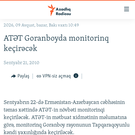
Keçid
linkləri
Əsas
2026, 09 Avqust, bazar, Bakı vaxtı 10:49
məzmuna
GÜNDƏM
ATƏT Goranboyda monitorinq
qayıt
#İZAHLA
Əsas
keçirəcək
KORRUPSIOMETR
naviqasiyaya
qayıt
Sentyabr 21, 2010
#ƏSLINDƏ
Axtarışa
FƏRQƏ BAX
Paylaş
VPN-siz açmaq
keç
QANUNI DOĞRU
ARAŞDIRMA
Sentyabrın 22-də Ermənistan-Azərbaycan cəbhəsinin
MULTIMEDIA
təmas xəttində ATƏT-in növbəti monitorinqi
keçiriləcək. ATƏT-in mətbuat xidmətinin məlumatına
RADIO ARXIV
VIDEO
görə, monitorinq Goranboy rayonunun Tapqaraqoyunlu
HAQQIMIZDA
FOTOQALEREYA
OXU ZALI
kəndi yaxınlığında keçiriləcək.