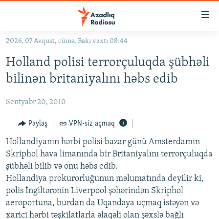
Keçid
linkləri
Əsas
2026, 07 Avqust, cümə, Bakı vaxtı 08:44
məzmuna
GÜNDƏM
Holland polisi terrorçuluqda şübhəli
qayıt
#İZAHLA
Əsas
bilinən britaniyalını həbs edib
KORRUPSIOMETR
naviqasiyaya
qayıt
Sentyabr 20, 2010
#ƏSLINDƏ
Axtarışa
FƏRQƏ BAX
Paylaş
VPN-siz açmaq
keç
QANUNI DOĞRU
Hollandiyanın hərbi polisi bazar günü Amsterdamın
Skriphol hava limanında bir Britaniyalını terrorçuluqda
ARAŞDIRMA
şübhəli bilib və onu həbs edib.
MULTIMEDIA
Hollandiya prokurorluğunun məlumatında deyilir ki,
polis İngiltərənin Liverpool şəhərindən Skriphol
RADIO ARXIV
VIDEO
aeroportuna, burdan da Uqandaya uçmaq istəyən və
HAQQIMIZDA
FOTOQALEREYA
OXU ZALI
xarici hərbi təşkilatlarla əlaqəli olan şəxslə bağlı