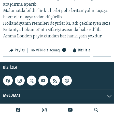
araşdırma aparıb.
İNFOQRAFIKA
AZƏRBAYCAN ƏDƏBIYYATI KITABXANASI
MISSIYAMIZ
BIZI IZLƏ
Məlumatda bildirilir ki, hərbi polis britaniyalını uçuşa
KARIKATURA
İSLAM VƏ DEMOKRATIYA
PEŞƏ ETIKASI VƏ JURNALISTIKA STANDARTLARIMIZ
hazır olan təyyarədən düşürüb.
Hollandiyanın rəsmiləri deyirlər ki, adı çəkilməyən şəxs
İZ - MƏDƏNIYYƏT PROQRAMI
MATERIALLARIMIZDAN ISTIFADƏ
Britaniya hökumətinin sifarişi əsasında həbs edilib.
AZADLIQRADIOSU MOBIL TELEFONUNUZDA
RFE/RL-in bütün saytları
Amma London paytaxtından hər hansı şərh yoxdur.
BIZIMLƏ ƏLAQƏ
Paylaş
VPN-siz açmaq
Bizi izlə
XƏBƏR BÜLLETENLƏRIMIZ
BIZI IZLƏ
MƏLUMAT
AzadlıqRadiosu © 2026 Inc. | Bütün hüquqlar qorunur