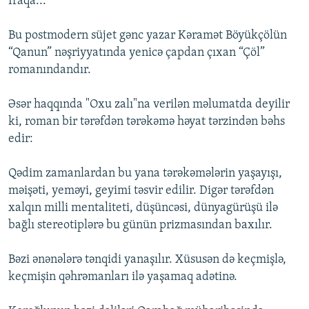
İraqa...
Bu postmodern süjet gənc yazar Kəramət Böyükçölün
“Qanun” nəşriyyatında yenicə çapdan çıxan “Çöl”
romanındandır.
Əsər haqqında "Oxu zalı"na verilən məlumatda deyilir
ki, roman bir tərəfdən tərəkəmə həyat tərzindən bəhs
edir:
Qədim zamanlardan bu yana tərəkəmələrin yaşayışı,
məişəti, yeməyi, geyimi təsvir edilir. Digər tərəfdən
xalqın milli mentaliteti, düşüncəsi, dünyagürüşü ilə
bağlı stereotiplərə bu günün prizmasından baxılır.
Bəzi ənənələrə tənqidi yanaşılır. Xüsusən də keçmişlə,
keçmişin qəhrəmanları ilə yaşamaq adətinə.