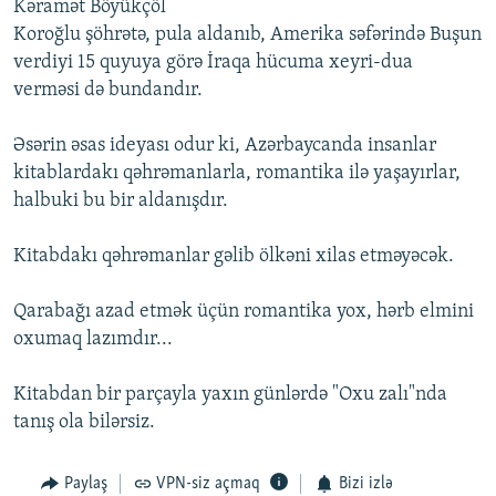
Kəramət Böyükçöl
Koroğlu şöhrətə, pula aldanıb, Amerika səfərində Buşun
verdiyi 15 quyuya görə İraqa hücuma xeyri-dua
verməsi də bundandır.
Əsərin əsas ideyası odur ki, Azərbaycanda insanlar
kitablardakı qəhrəmanlarla, romantika ilə yaşayırlar,
halbuki bu bir aldanışdır.
Kitabdakı qəhrəmanlar gəlib ölkəni xilas etməyəcək.
Qarabağı azad etmək üçün romantika yox, hərb elmini
oxumaq lazımdır...
Kitabdan bir parçayla yaxın günlərdə "Oxu zalı"nda
tanış ola bilərsiz.
Paylaş
VPN-siz açmaq
Bizi izlə