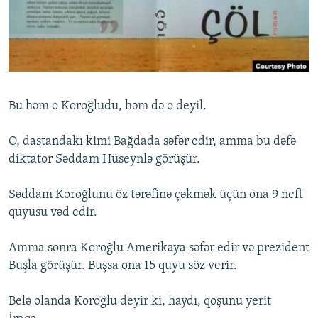
İNFOQRAFIKA
AZƏRBAYCAN ƏDƏBIYYATI KITABXANASI
MISSIYAMIZ
BIZI IZLƏ
KARIKATURA
İSLAM VƏ DEMOKRATIYA
PEŞƏ ETIKASI VƏ JURNALISTIKA STANDARTLARIMIZ
İZ - MƏDƏNIYYƏT PROQRAMI
MATERIALLARIMIZDAN ISTIFADƏ
AZADLIQRADIOSU MOBIL TELEFONUNUZDA
RFE/RL-in bütün saytları
Bu həm o Koroğludu, həm də o deyil.
BIZIMLƏ ƏLAQƏ
O, dastandakı kimi Bağdada səfər edir, amma bu dəfə
XƏBƏR BÜLLETENLƏRIMIZ
diktator Səddam Hüseynlə görüşür.
Səddam Koroğlunu öz tərəfinə çəkmək üçün ona 9 neft
quyusu vəd edir.
Amma sonra Koroğlu Amerikaya səfər edir və prezident
Buşla görüşür. Buşsa ona 15 quyu söz verir.
Belə olanda Koroğlu deyir ki, haydı, qoşunu yerit