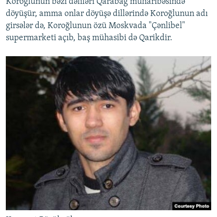
Koroğlunun bəzi dəliləri Qarabağ müharibəsində
döyüşür, amma onlar döyüşə dillərində Koroğlunun adı
girsələr də, Koroğlunun özü Moskvada "Çənlibel"
supermarketi açıb, baş mühasibi də Qarikdir.