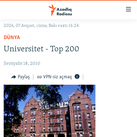
Keçid
linkləri
Əsas
2026, 07 Avqust, cümə, Bakı vaxtı 16:24
məzmuna
GÜNDƏM
DÜNYA
qayıt
#İZAHLA
Əsas
Universitet - Top 200
KORRUPSIOMETR
naviqasiyaya
qayıt
Sentyabr 18, 2010
#ƏSLINDƏ
Axtarışa
FƏRQƏ BAX
Paylaş
VPN-siz açmaq
keç
QANUNI DOĞRU
ARAŞDIRMA
MULTIMEDIA
RADIO ARXIV
VIDEO
HAQQIMIZDA
FOTOQALEREYA
OXU ZALI