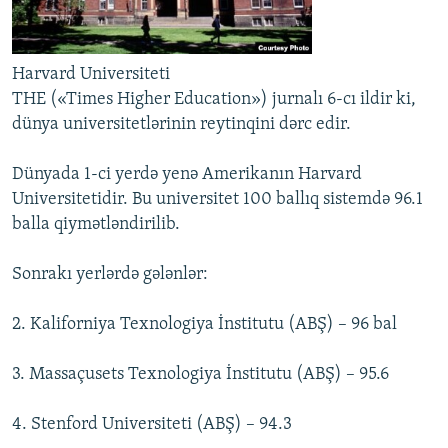
İNFOQRAFIKA
AZƏRBAYCAN ƏDƏBIYYATI KITABXANASI
MISSIYAMIZ
BIZI IZLƏ
KARIKATURA
İSLAM VƏ DEMOKRATIYA
PEŞƏ ETIKASI VƏ JURNALISTIKA STANDARTLARIMIZ
Harvard Universiteti
İZ - MƏDƏNIYYƏT PROQRAMI
MATERIALLARIMIZDAN ISTIFADƏ
THE («Times Higher Education») jurnalı 6-cı ildir ki,
dünya universitetlərinin reytinqini dərc edir.
AZADLIQRADIOSU MOBIL TELEFONUNUZDA
RFE/RL-in bütün saytları
BIZIMLƏ ƏLAQƏ
Dünyada 1-ci yerdə yenə Amerikanın Harvard
Universitetidir. Bu universitet 100 ballıq sistemdə 96.1
XƏBƏR BÜLLETENLƏRIMIZ
balla qiymətləndirilib.
Sonrakı yerlərdə gələnlər:
2. Kaliforniya Texnologiya İnstitutu (ABŞ) – 96 bal
3. Massaçusets Texnologiya İnstitutu (ABŞ) – 95.6
4. Stenford Universiteti (ABŞ) – 94.3