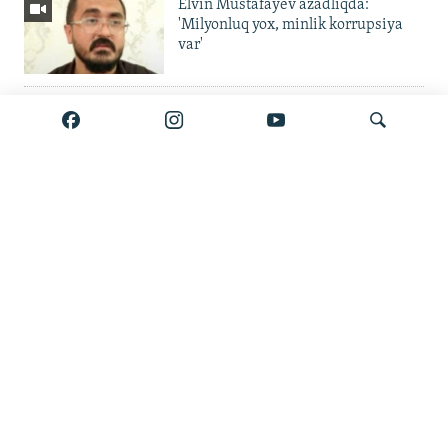
Elvin Mustafayev azadlıqda:
'Milyonluq yox, minlik korrupsiya
var'
Gürcüstan ali təhsili pulsuz etdi
Metroda 11 aylıq fasilə: 'Daşınma
Axtar
pulsuz olsun'
'Binaları o qədər sıx tikiblər ki...' —
Küləklər şəhərində hava böhranı
Bölmənin bütün materialları burada