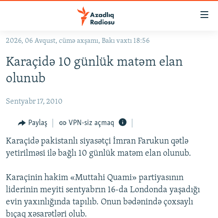
Keçid
linkləri
Əsas
2026, 06 Avqust, cümə axşamı, Bakı vaxtı 18:56
məzmuna
GÜNDƏM
Karaçidə 10 günlük matəm elan
qayıt
#İZAHLA
Əsas
olunub
KORRUPSIOMETR
naviqasiyaya
qayıt
Sentyabr 17, 2010
#ƏSLINDƏ
Axtarışa
FƏRQƏ BAX
Paylaş
VPN-siz açmaq
keç
QANUNI DOĞRU
Karaçidə pakistanlı siyasətçi İmran Farukun qətlə
yetirilməsi ilə bağlı 10 günlük matəm elan olunub.
ARAŞDIRMA
MULTIMEDIA
Karaçinin hakim «Muttahi Quami» partiyasının
liderinin meyiti sentyabrın 16-da Londonda yaşadığı
RADIO ARXIV
VIDEO
evin yaxınlığında tapılıb. Onun bədənində çoxsaylı
HAQQIMIZDA
FOTOQALEREYA
OXU ZALI
bıçaq xəsarətləri olub.