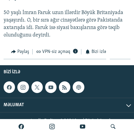
İNFOQRAFIKA
AZƏRBAYCAN ƏDƏBIYYATI KITABXANASI
MISSIYAMIZ
BIZI IZLƏ
50 yaşlı İmran Faruk uzun illərdir Böyük Britaniyada
KARIKATURA
İSLAM VƏ DEMOKRATIYA
PEŞƏ ETIKASI VƏ JURNALISTIKA STANDARTLARIMIZ
yaşayırdı. O, bir sıra ağır cinayətlərə görə Pakistanda
axtarışda idi. Faruk isə siyasi baxışlarına görə təqib
İZ - MƏDƏNIYYƏT PROQRAMI
MATERIALLARIMIZDAN ISTIFADƏ
olunduğunu deyirdi.
AZADLIQRADIOSU MOBIL TELEFONUNUZDA
RFE/RL-in bütün saytları
BIZIMLƏ ƏLAQƏ
Paylaş
VPN-siz açmaq
Bizi izlə
XƏBƏR BÜLLETENLƏRIMIZ
BIZI IZLƏ
MƏLUMAT
AzadlıqRadiosu © 2026 Inc. | Bütün hüquqlar qorunur