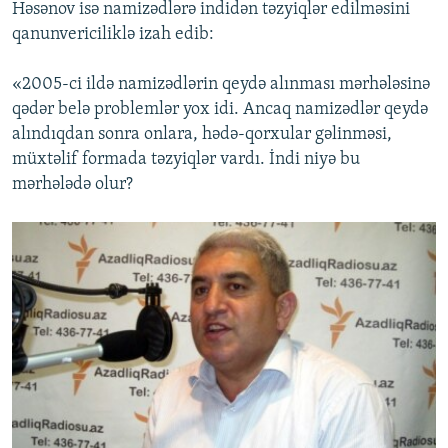
Həsənov isə namizədlərə indidən təzyiqlər edilməsini
qanunvericiliklə izah edib:
«2005-ci ildə namizədlərin qeydə alınması mərhələsinə
qədər belə problemlər yox idi. Ancaq namizədlər qeydə
alındıqdan sonra onlara, hədə-qorxular gəlinməsi,
müxtəlif formada təzyiqlər vardı. İndi niyə bu
mərhələdə olur?