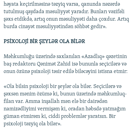
həyata keçirilməsinə təzyiq varsa, qanunda nəzərdə
tutulmuş qaydada məsuliyyət yaradır. Bunları vəzifəli
şəxs etdikdə, artıq onun məsuliyyəti daha çoxdur. Artıq
burda cinayət məsuliyyətindən söhbət gedir».
PSİXOLOJİ BİR ŞEYLƏR OLA BİLƏR
Məhkumluğu üzərində saxlanılan «Azadlıq» qəzetinin
baş redaktoru Qənimət Zahid isə bununla seçicilərə və
onun özünə psixoloji təsir edilə biləcəyini istisna etmir:
«Ola bilsin psixoloji bir şeylər ola bilər. Seçicilərə və
şəxsən mənim özümə ki, bunun üzərində məhkumluq-
filan var. Amma inşallah mən elə bir dairədən
namizədliyimi vermişəm ki, oradan həbsdə yatmağım
güman etmirəm ki, ciddi problemlər yaratsın. Bir
psixoloji təzyiq ola bilər».