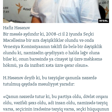
Hafiz Həsənov
Bir məsələ aydındır ki, 2008-ci il 2 iyunda Seçki
Məcəlləsinə bir sıra dəyişikliklər olundu və onda
Venesiya Komissiyasının təklifi ilə belə bir dəyişiklik
olundu ki, namizədin qeydiyyatı o halda ləğv oluna
bilər ki, onun barəsində ya cinayət işi üzrə məhkəmə
hökmü, ya da inzibati xəta üzrə qərar olsun».
H.Həsənov deyib ki, bu təzyiqlər qanunla nəzərdə
tutulmuş qaydada məsuliyyət yaradır:
«Qanun nəzərdə tutur ki, bu partiya oldu, dövlət orqanı
oldu, vəzifəli şəxs oldu, adi insan oldu, namizədə təzyiq
varsa, seçicinin iradəsinə təzyiq varsa, seçki hüququnun