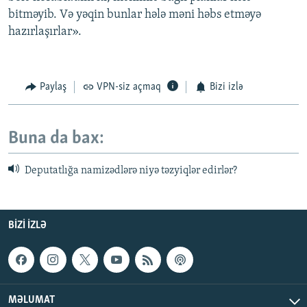
bitməyib. Və yəqin bunlar hələ məni həbs etməyə
hazırlaşırlar».
Paylaş
VPN-siz açmaq
Bizi izlə
Buna da bax:
Deputatlığa namizədlərə niyə təzyiqlər edirlər?
BIZI IZLƏ
MƏLUMAT