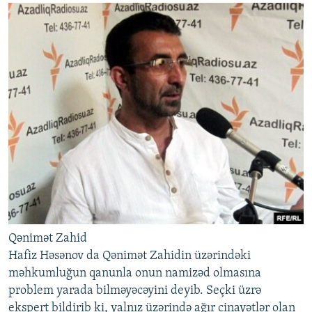
Qənimət Zahid
Hafiz Həsənov da Qənimət Zahidin üzərindəki
məhkumluğun qanunla onun namizəd olmasına
problem yarada bilməyəcəyini deyib. Seçki üzrə
ekspert bildirib ki, yalnız üzərində ağır cinayətlər olan