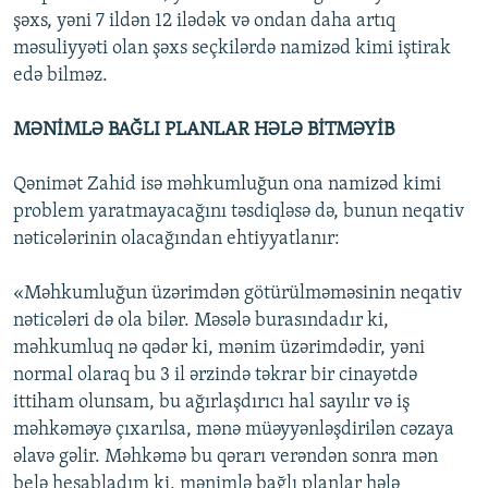
şəxs, yəni 7 ildən 12 ilədək və ondan daha artıq
məsuliyyəti olan şəxs seçkilərdə namizəd kimi iştirak
edə bilməz.
MƏNİMLƏ BAĞLI PLANLAR HƏLƏ BİTMƏYİB
Qənimət Zahid isə məhkumluğun ona namizəd kimi
problem yaratmayacağını təsdiqləsə də, bunun neqativ
nəticələrinin olacağından ehtiyyatlanır:
«Məhkumluğun üzərimdən götürülməməsinin neqativ
nəticələri də ola bilər. Məsələ burasındadır ki,
məhkumluq nə qədər ki, mənim üzərimdədir, yəni
normal olaraq bu 3 il ərzində təkrar bir cinayətdə
ittiham olunsam, bu ağırlaşdırıcı hal sayılır və iş
məhkəməyə çıxarılsa, mənə müəyyənləşdirilən cəzaya
əlavə gəlir. Məhkəmə bu qərarı verəndən sonra mən
belə hesabladım ki, mənimlə bağlı planlar hələ