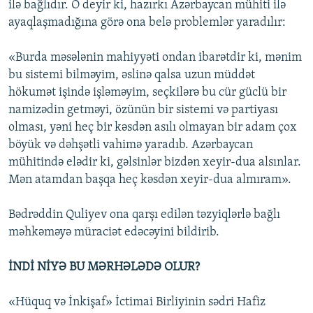
ilə bağlıdır. O deyir ki, hazırkı Azərbaycan mühiti ilə
ayaqlaşmadığına görə ona belə problemlər yaradılır:
«Burda məsələnin mahiyyəti ondan ibarətdir ki, mənim
bu sistemi bilməyim, əslinə qalsa uzun müddət
hökumət işində işləməyim, seçkilərə bu cür güclü bir
namizədin getməyi, özünün bir sistemi və partiyası
olması, yəni heç bir kəsdən asılı olmayan bir adam çox
böyük və dəhşətli vahimə yaradıb. Azərbaycan
mühitində elədir ki, gəlsinlər bizdən xeyir-dua alsınlar.
Mən atamdan başqa heç kəsdən xeyir-dua almıram».
Bədrəddin Quliyev ona qarşı edilən təzyiqlərlə bağlı
məhkəməyə müraciət edəcəyini bildirib.
İNDİ NİYƏ BU MƏRHƏLƏDƏ OLUR?
«Hüquq və İnkişaf» İctimai Birliyinin sədri Hafiz