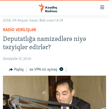
Keçid
linkləri
Əsas
2026, 09 Avqust, bazar, Bakı vaxtı 14:18
məzmuna
GÜNDƏM
RADIO VERILIŞLƏR
qayıt
#İZAHLA
Əsas
Deputatlığa namizədlərə niyə
KORRUPSIOMETR
naviqasiyaya
təzyiqlər edirlər?
qayıt
#ƏSLINDƏ
Axtarışa
Sentyabr 17, 2010
FƏRQƏ BAX
keç
QANUNI DOĞRU
Paylaş
VPN-siz açmaq
ARAŞDIRMA
MULTIMEDIA
RADIO ARXIV
VIDEO
HAQQIMIZDA
FOTOQALEREYA
OXU ZALI