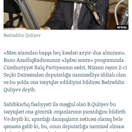
İNFOQRAFIKA
AZƏRBAYCAN ƏDƏBIYYATI KITABXANASI
MISSIYAMIZ
BIZI IZLƏ
KARIKATURA
İSLAM VƏ DEMOKRATIYA
PEŞƏ ETIKASI VƏ JURNALISTIKA STANDARTLARIMIZ
İZ - MƏDƏNIYYƏT PROQRAMI
MATERIALLARIMIZDAN ISTIFADƏ
Bədrəddin Quliyev
AZADLIQRADIOSU MOBIL TELEFONUNUZDA
RFE/RL-in bütün saytları
BIZIMLƏ ƏLAQƏ
«Mən atamdan başqa heç kəsdən xeyir-dua almıram».
XƏBƏR BÜLLETENLƏRIMIZ
Bunu AzadlıqRadiosunun «İşdən sonra» proqramında
Cümhuriyyət Xalq Partiyasının sədri, Nizami rayon 2-ci
Seçki Dairəsindən deputatlığa namizədliyə iddialı olan
və bu yolda ona təzyiqlər edildiyini bildirən Bədrəddin
Quliyev deyib.
Sahibkarlıq fəaliyyəti ilə məşğul olan B.Quliyev bu
təzyiqləri ona gömrük orqanlarının yaratdığını bildirib.
Və deyib ki, apardığı danışıqların nəticəsi olaraq belə
qənaətə gəlib ki, bu, onun deputatlığa namizəd olması