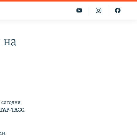
 на
 сегодня
ТАP-ТАСС
.
ми.