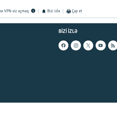
VPN-siz açmaq
Bizi izlə
Çap et
BIZI IZLƏ