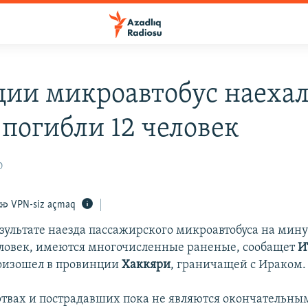
ции микроавтобус наехал
 погибли 12 человек
0
VPN-siz açmaq
езультате наезда пассажирского микроавтобуса на мину
еловек, имеются многочисленные раненые, сообащет
И
оизошел в провинции
Хаккяри
, граничащей с Ираком.
твах и пострадавших пока не являются окончательны