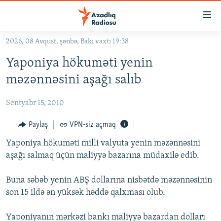
Keçid
linkləri
Əsas
2026, 08 Avqust, şənbə, Bakı vaxtı 19:38
məzmuna
GÜNDƏM
Yaponiya hökuməti yenin
qayıt
#İZAHLA
Əsas
məzənnəsini aşağı salıb
KORRUPSIOMETR
naviqasiyaya
qayıt
Sentyabr 15, 2010
#ƏSLINDƏ
Axtarışa
FƏRQƏ BAX
Paylaş
VPN-siz açmaq
keç
QANUNI DOĞRU
Yaponiya hökuməti milli valyuta yenin məzənnəsini
aşağı salmaq üçün maliyyə bazarına müdaxilə edib.
ARAŞDIRMA
MULTIMEDIA
Buna səbəb yenin ABŞ dollarına nisbətdə məzənnəsinin
son 15 ildə ən yüksək həddə qalxması olub.
RADIO ARXIV
VIDEO
HAQQIMIZDA
FOTOQALEREYA
OXU ZALI
Yaponiyanın mərkəzi bankı maliyyə bazardan dolları