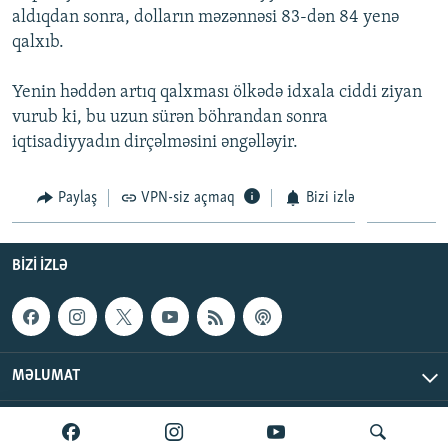
aldıqdan sonra, dolların məzənnəsi 83-dən 84 yenə
İNFOQRAFIKA
AZƏRBAYCAN ƏDƏBIYYATI KITABXANASI
MISSIYAMIZ
BIZI IZLƏ
qalxıb.
KARIKATURA
İSLAM VƏ DEMOKRATIYA
PEŞƏ ETIKASI VƏ JURNALISTIKA STANDARTLARIMIZ
Yenin həddən artıq qalxması ölkədə idxala ciddi ziyan
İZ - MƏDƏNIYYƏT PROQRAMI
MATERIALLARIMIZDAN ISTIFADƏ
vurub ki, bu uzun sürən böhrandan sonra
AZADLIQRADIOSU MOBIL TELEFONUNUZDA
RFE/RL-in bütün saytları
iqtisadiyyadın dirçəlməsini əngəlləyir.
BIZIMLƏ ƏLAQƏ
Paylaş
VPN-siz açmaq
Bizi izlə
XƏBƏR BÜLLETENLƏRIMIZ
BIZI IZLƏ
MƏLUMAT
AzadlıqRadiosu © 2026 Inc. | Bütün hüquqlar qorunur