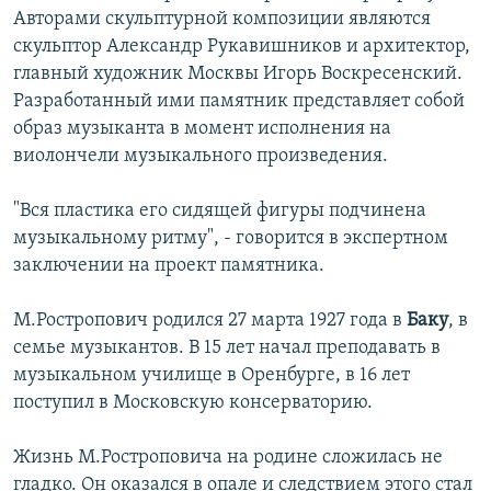
Авторами скульптурной композиции являются
İNFOQRAFIKA
AZƏRBAYCAN ƏDƏBIYYATI KITABXANASI
MISSIYAMIZ
BIZI IZLƏ
скульптор Александр Рукавишников и архитектор,
KARIKATURA
İSLAM VƏ DEMOKRATIYA
PEŞƏ ETIKASI VƏ JURNALISTIKA STANDARTLARIMIZ
главный художник Москвы Игорь Воскресенский.
Разработанный ими памятник представляет собой
İZ - MƏDƏNIYYƏT PROQRAMI
MATERIALLARIMIZDAN ISTIFADƏ
образ музыканта в момент исполнения на
AZADLIQRADIOSU MOBIL TELEFONUNUZDA
RFE/RL-in bütün saytları
виолончели музыкального произведения.
BIZIMLƏ ƏLAQƏ
"Вся пластика его сидящей фигуры подчинена
XƏBƏR BÜLLETENLƏRIMIZ
музыкальному ритму", - говорится в экспертном
заключении на проект памятника.
М.Ростропович родился 27 марта 1927 года в
Баку
, в
семье музыкантов. В 15 лет начал преподавать в
музыкальном училище в Оренбурге, в 16 лет
поступил в Московскую консерваторию.
Жизнь М.Ростроповича на родине сложилась не
гладко. Он оказался в опале и следствием этого стал