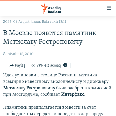
Keçid
linkləri
Əsas
2026, 09 Avqust, bazar, Bakı vaxtı 13:11
məzmuna
GÜNDƏM
В Москве появится памятник
qayıt
#İZAHLA
Əsas
Мстиславу Ростроповичу
KORRUPSIOMETR
naviqasiyaya
qayıt
Sentyabr 15, 2010
#ƏSLINDƏ
Axtarışa
FƏRQƏ BAX
Paylaş
VPN-siz açmaq
keç
QANUNI DOĞRU
Идея установки в столице России памятника
всемирно известному виолончелисту и дирижеру
ARAŞDIRMA
Мстиславу Ростроповичу
была одобрена комиссией
MULTIMEDIA
при Мосгордуме, сообщает
Интерфакс
.
RADIO ARXIV
VIDEO
Ппамятник предполагается возвести за счет
HAQQIMIZDA
FOTOQALEREYA
OXU ZALI
внебюджетных средств и передать в дар городу.